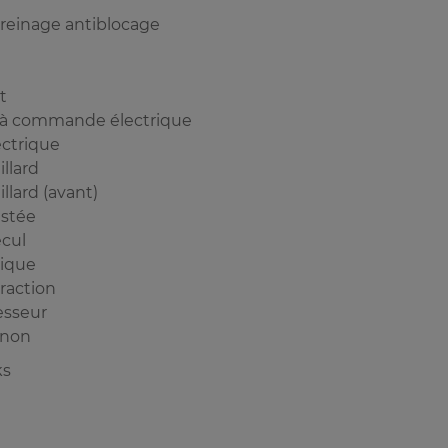
reinage antiblocage
t
 à commande électrique
ectrique
llard
llard (avant)
istée
cul
mique
raction
sseur
enon
ks