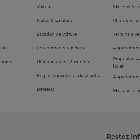
Voitures
Maisons à v
a
Motos & scooters
Chambres à 
Location de voiture
Terrains à v
soles
Équipements & pièces
Appartemen
Propriétés c
anners
Utilitaires, vans & minibus
louer
Engins agricoles et de chantier
Appartement
Bateaux
Maisons à lo
Restez in