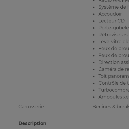
Radio AM/FM
Système de f
Accoudoir
Lecteur CD
Porte-gobele
Rétroviseurs
Lève-vitre él
Feux de broui
Feux de broui
Direction ass
Caméra de re
Toit panora
Contrôle de t
Turbocompre
Ampoules x
Carrosserie
Berlines & brea
Description