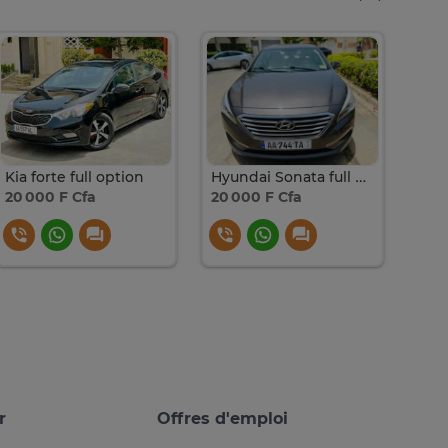
Kia forte full option
Hyundai Sonata full option
20 000 F Cfa
20 000 F Cfa
30 
r
Offres d'emploi