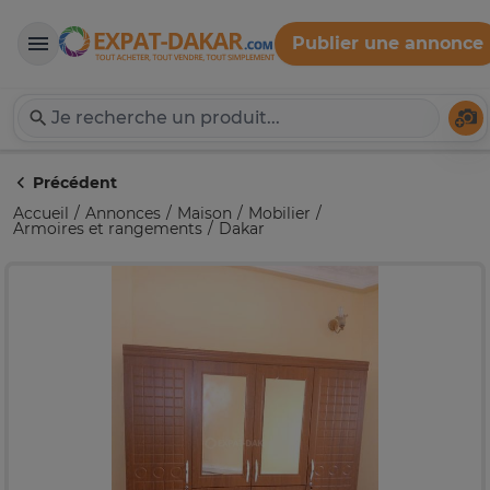
Publier une annonce
Expat-Dakar
Té
Précédent
Accueil
Annonces
Maison
Mobilier
Armoires et rangements
Dakar