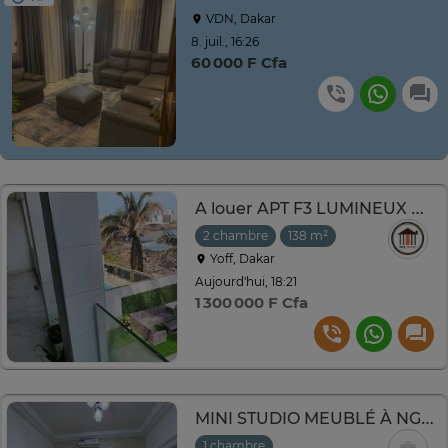
VDN, Dakar
8. juil., 16:26
60 000 F Cfa
A louer APT F3 LUMINEUX RÉSIDENCE PIEDS DANS L'EAU YOFFI
2 chambre
138 m²
Yoff, Dakar
Aujourd'hui, 18:21
1 300 000 F Cfa
MINI STUDIO MEUBLÉ À NGOR ALMADIES
1 chambre