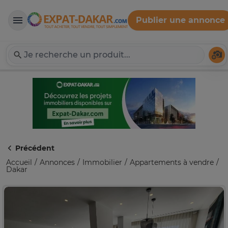
Publier une annonce
Expat-Dakar
Té
Précédent
Accueil
Annonces
Immobilier
Appartements à vendre
Dakar