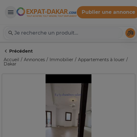
Publier une annonce
Expat-Dakar
Té
Précédent
Accueil
Annonces
Immobilier
Appartements à louer
Dakar