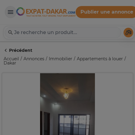
Publier une annonce
Expat-Dakar
Té
Précédent
Accueil
Annonces
Immobilier
Appartements à louer
Dakar