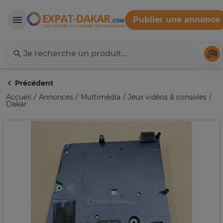
Publier une annonce
Expat-Dakar
Té
Précédent
Accueil
Annonces
Multimédia
Jeux vidéos & consoles
Dakar