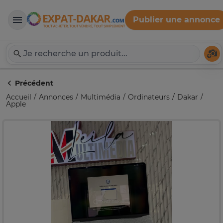
Publier une annonce
Expat-Dakar
Té
Précédent
Accueil
Annonces
Multimédia
Ordinateurs
Dakar
Apple