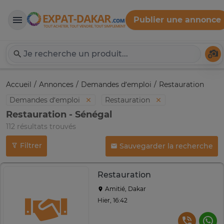
Publier une annonce
Expat-Dakar
Té
Accueil
Annonces
Demandes d’emploi
Restauration
Demandes d’emploi
Restauration
Restauration - Sénégal
112 résultats trouvés
Filtrer
Sauvegarder la recherche
Restauration
Amitié, Dakar
Hier, 16:42