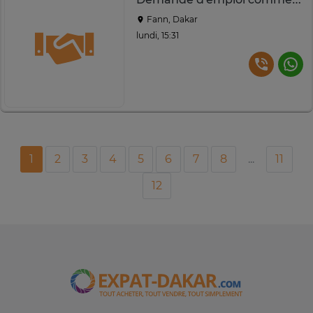
Fann, Dakar
lundi, 15:31
1
2
3
4
5
6
7
8
...
11
12