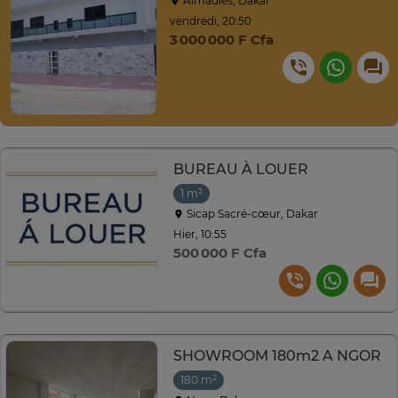
Almadies, Dakar
vendredi, 20:50
3 000 000 F Cfa
BUREAU À LOUER
1 m²
Sicap Sacré-cœur, Dakar
Hier, 10:55
500 000 F Cfa
SHOWROOM 180m2 A NGOR
180 m²