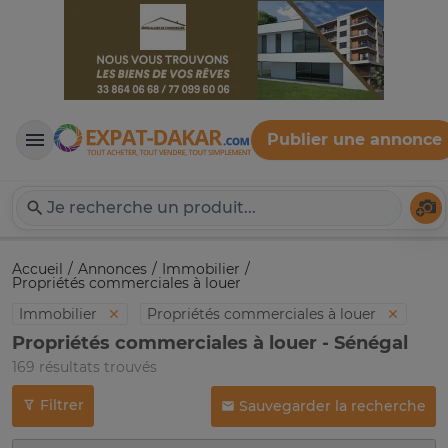
Publier une annonce
Expat-Dakar
Té
Accueil
Annonces
Immobilier
Propriétés commerciales à louer
Immobilier
Propriétés commerciales à louer
Propriétés commerciales à louer - Sénégal
169 résultats trouvés
Filtrer
Sauvegarder la recherche