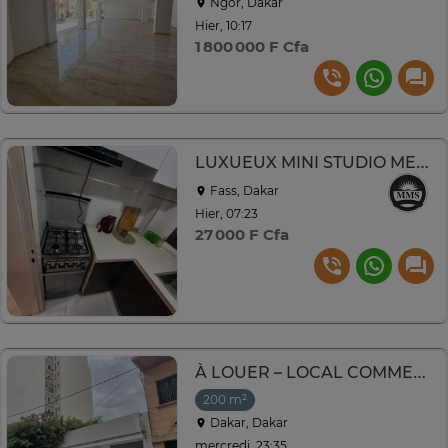
Ngor, Dakar
Hier, 10:17
1 800 000 F Cfa
LUXUEUX MINI STUDIO MEUBLÉ HAUT STANDING À LOUER À FASS
Fass, Dakar
Hier, 07:23
27 000 F Cfa
À LOUER – LOCAL COMMERCIAL / BUREAU
200 m²
Dakar, Dakar
mercredi, 23:35