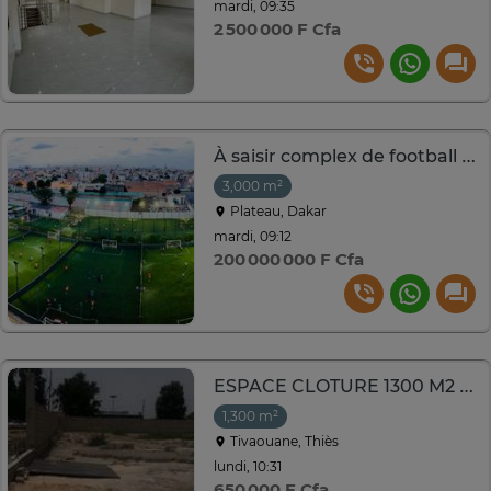
mardi, 09:35
2 500 000 F Cfa
À saisir complex de football à Dakar
3,000 m²
Plateau, Dakar
mardi, 09:12
200 000 000 F Cfa
ESPACE CLOTURE 1300 M2 A LOUER A MBODIENE RTE DE TIVAOUANE
1,300 m²
Tivaouane, Thiès
lundi, 10:31
650 000 F Cfa