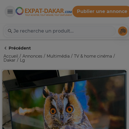
Publier une annonce
Expat-Dakar
Té
Précédent
Accueil
Annonces
Multimédia
TV & home cinéma
Dakar
Lg