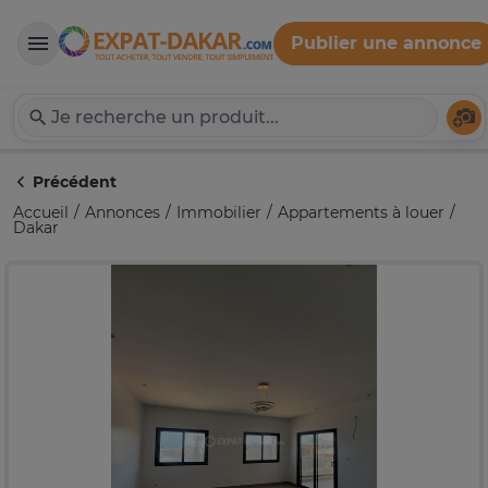
Publier une annonce
Expat-Dakar
Té
Précédent
Accueil
Annonces
Immobilier
Appartements à louer
Dakar