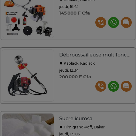
jeudi, 16:45
145 000 F Cfa
Débroussailleuse multifonction 4 temps
Kaolack, Kaolack
jeudi, 12:34
200 000 F Cfa
Sucre icumsa
Hlm grand-yoff, Dakar
jeudi, 09:05