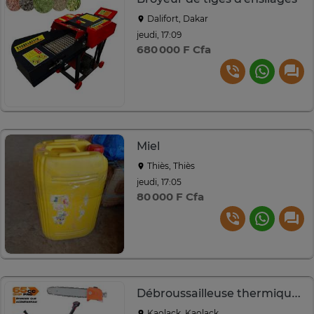
Dalifort, Dakar
jeudi, 17:09
680 000 F Cfa
Miel
Thiès, Thiès
jeudi, 17:05
80 000 F Cfa
Débroussailleuse thermique 52cc
Kaolack, Kaolack