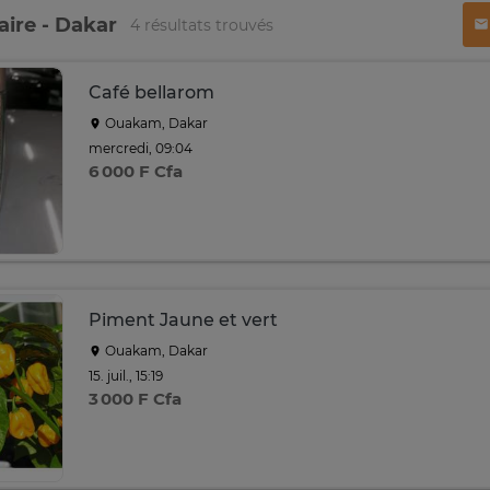
ire - Dakar
4 résultats trouvés
Café bellarom
Ouakam, Dakar
mercredi, 09:04
6 000 F Cfa
Piment Jaune et vert
Ouakam, Dakar
15. juil., 15:19
3 000 F Cfa