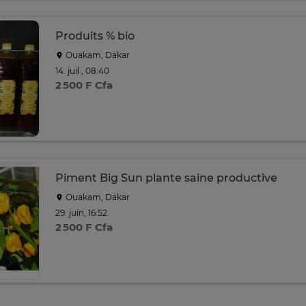
Produits % bio
Ouakam, Dakar
14. juil., 08:40
2 500 F Cfa
Piment Big Sun plante saine productive
Ouakam, Dakar
29. juin, 16:52
2 500 F Cfa