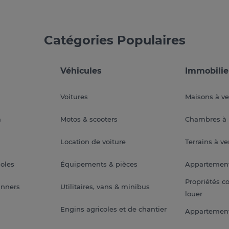
Catégories Populaires
Véhicules
Immobilie
Voitures
Maisons à v
a
Motos & scooters
Chambres à 
Location de voiture
Terrains à v
soles
Équipements & pièces
Appartemen
Propriétés c
anners
Utilitaires, vans & minibus
louer
Engins agricoles et de chantier
Appartement