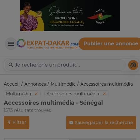
Publier une annonce
Expat-Dakar
Té
Accueil
Annonces
Multimédia
Accessoires multimédia
Multimédia
Accessoires multimédia
Accessoires multimédia - Sénégal
1573 résultats trouvés
Filtrer
Sauvegarder la recherche