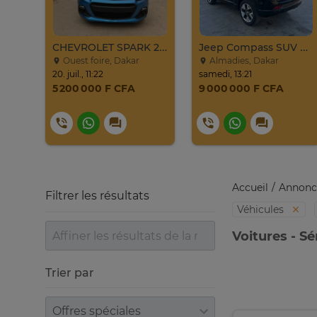
CHEVROLET TRAX LT 2017
CHEVROLET SPARK 2017
Jeep Compass SUV Noir Essence Automatique
Ouest foire, Dakar
Almadies, Dakar
20. juil., 11:22
samedi, 13:21
5 200 000 F CFA
9 000 000 F CFA
Accueil
Annonc
Filtrer les résultats
Véhicules
Voitures - S
Trier par
Trier par