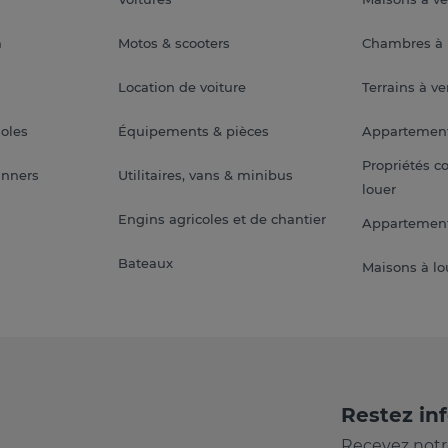
a
Motos & scooters
Chambres à 
Location de voiture
Terrains à v
soles
Équipements & pièces
Appartemen
Propriétés c
anners
Utilitaires, vans & minibus
louer
Engins agricoles et de chantier
Appartement
Bateaux
Maisons à lo
Restez in
Recevez notr