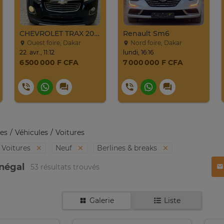
CHEVROLET TRAX 2016
Renault Sm6
Ouest foire, Dakar
Nord foire, Dakar
22. avr., 11:12
lundi, 16:16
6 500 000 F CFA
7 000 000 F CFA
es
Véhicules
Voitures
Voitures
Neuf
Berlines & breaks
énégal
53 résultats trouvés
Galerie
Liste