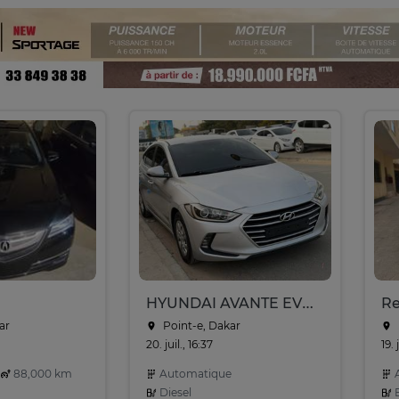
HYUNDAI AVANTE EVGT 2016
ar
Point-e, Dakar
20. juil., 16:37
19. 
88,000 km
Automatique
A
Diesel
E