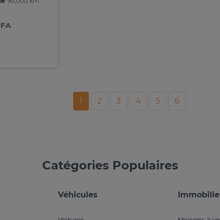
90,000 km
CFA
1
2
3
4
5
6
Catégories Populaires
Véhicules
Immobilie
Voitures
Maisons à v