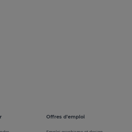
r
Offres d'emploi
endre
Emploi graphisme et design