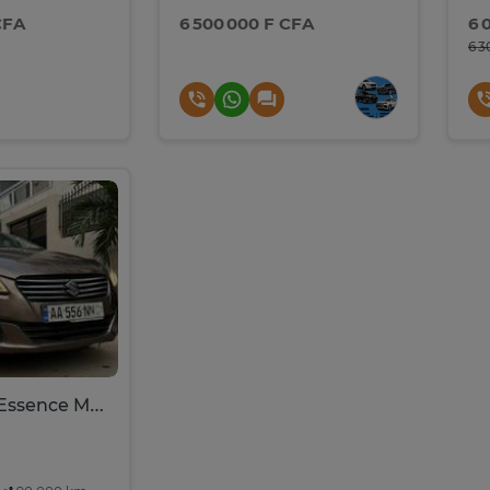
CFA
6 500 000 F CFA
6 
6 3
Suzuki Ciaz Essence Marron Confort Urbain