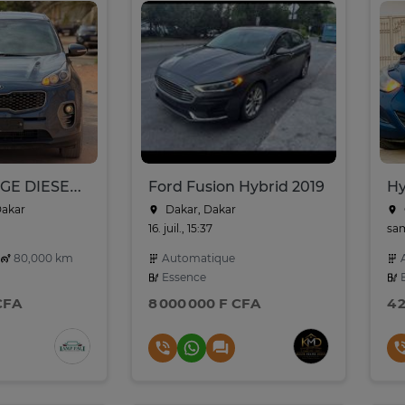
KIA SPORTAGE DIESEL 2017
Ford Fusion Hybrid 2019
Hy
Dakar
Dakar, Dakar
16. juil., 15:37
sam
80,000 km
Automatique
A
Essence
E
CFA
8 000 000 F CFA
4 