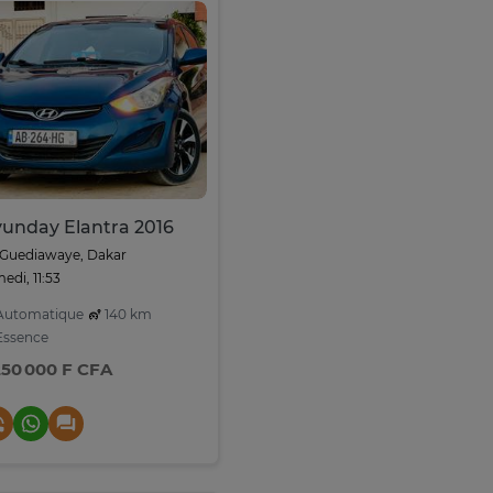
unday Elantra 2016
Guediawaye, Dakar
edi, 11:53
utomatique
140 km
ssence
250 000 F CFA