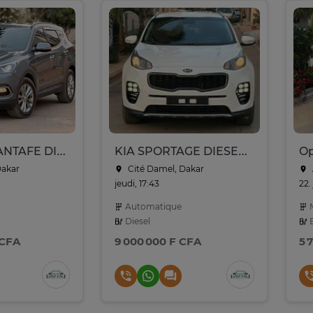
HYUNDAI SANTAFE DIESEL 2.0L 2017
KIA SPORTAGE DIESEL 2017
Dakar
Cité Damel, Dakar
jeudi, 17:43
22. 
Automatique
M
Diesel
E
 CFA
9 000 000 F CFA
5 