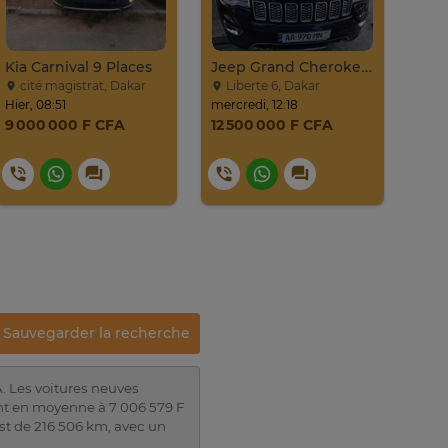
Kia Carnival 9 Places
Jeep Grand Cherokee Overland 2019 À Vendre
Hyu
cité magistrat, Dakar
Liberte 6, Dakar
Al
Hier, 08:51
mercredi, 12:18
mercr
9 000 000 F CFA
12 500 000 F CFA
16 
Sauvegarder la recherche
. Les voitures neuves
nt en moyenne à 7 006 579 F
st de 216 506 km, avec un