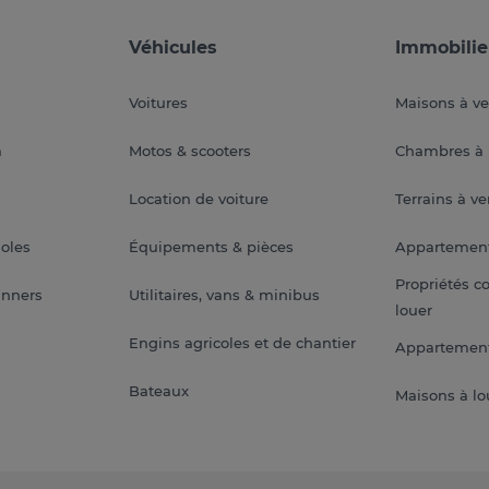
Véhicules
Immobilie
Voitures
Maisons à v
a
Motos & scooters
Chambres à 
Location de voiture
Terrains à v
soles
Équipements & pièces
Appartemen
Propriétés c
anners
Utilitaires, vans & minibus
louer
Engins agricoles et de chantier
Appartement
Bateaux
Maisons à lo