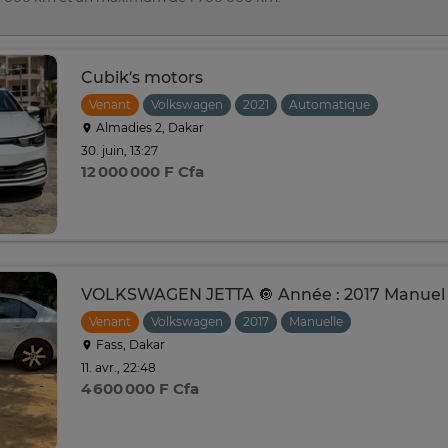
Cubik’s motors
Venant
Volkswagen
2021
Automatique
Almadies 2, Dakar
30. juin, 13:27
12 000 000 F Cfa
VOLKSWAGEN JETTA 🔘 Année : 2017 Manuel
Venant
Volkswagen
2017
Manuelle
Fass, Dakar
11. avr., 22:48
4 600 000 F Cfa