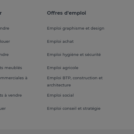
r
Offres d'emploi
endre
Emploi graphisme et design
louer
Emploi achat
endre
Emploi hygiène et sécurité
ts meublés
Emploi agricole
ommerciales à
Emploi BTP, construction et
architecture
s à vendre
Emploi social
uer
Emploi conseil et stratégie