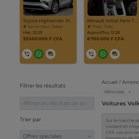
Toyota Highlander Platinium 2023
Rénault Initial Paris 7 Places Très Propre
Sacré-cœur, Dakar
Thiès, Thiès
Hier, 22:29
Aujourd'hui, 12:28
33 000 000 F CFA
6 700 000 F CFA
Accueil
Annonc
Filtrer les résultats
Véhicules
Voitures Vol
Trier par
Sur le marché s
coûtent en moye
CFA. Les prix v
Trier par
minimum de 20 