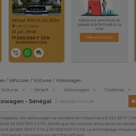
Jetour X70 PLUS 2024
Gérez vos annonces et
passez à la formule A La
vdn 3, Dakar
Une
23. juil., 09:48
Mes annonces
17 000 000 F CFA
18 000 000 F CFA
es
Véhicules
Voitures
Volkswagen
Voitures
Venant
Volkswagen
Citadines
kswagen - Sénégal
2 résultats trouvés
énégalais, les Volkswagen se vendent en moyenne à 8 432 927 F CFA
nne 26 500 000 F CFA, tandis que les voitures d'occasion se vende
arient de 600 000 F CFA à 30 000 000 F CFA. Le kilométrage moyen e
000 km et un maximum de 1 700 000 km.