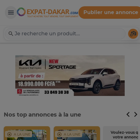
Publier une annonce
Expat-Dakar
Té
Nos top annonces à la une
Voulez-vous q
A LA UNE
A LA UNE
votre annonc