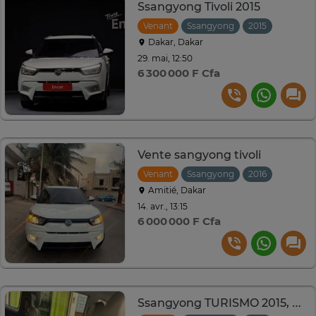
Ssangyong Tivoli 2015
Venant
Ssangyong
2015
Automa
Dakar, Dakar
29. mai, 12:50
6 300 000 F Cfa
Vente sangyong tivoli
Venant
Ssangyong
2016
Automa
Amitié, Dakar
14. avr., 13:15
6 000 000 F Cfa
Ssangyong TURISMO 2015, 9 places