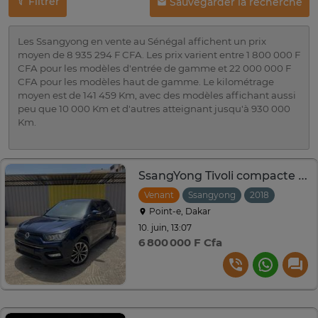
Filtrer
Sauvegarder la recherche
Les Ssangyong en vente au Sénégal affichent un prix
moyen de 8 935 294 F CFA. Les prix varient entre 1 800 000 F
CFA pour les modèles d'entrée de gamme et 22 000 000 F
CFA pour les modèles haut de gamme. Le kilométrage
moyen est de 141 459 Km, avec des modèles affichant aussi
peu que 10 000 Km et d'autres atteignant jusqu'à 930 000
Km.
SsangYong Tivoli compacte 5 portes bleu foncé
Venant
Ssangyong
2018
Automa
Point-e, Dakar
10. juin, 13:07
6 800 000 F Cfa