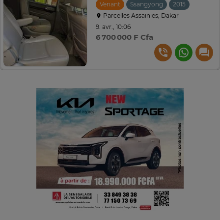
Venant
Ssangyong
2015
Automa
Parcelles Assainies, Dakar
9. avr., 10:06
6 700 000 F Cfa