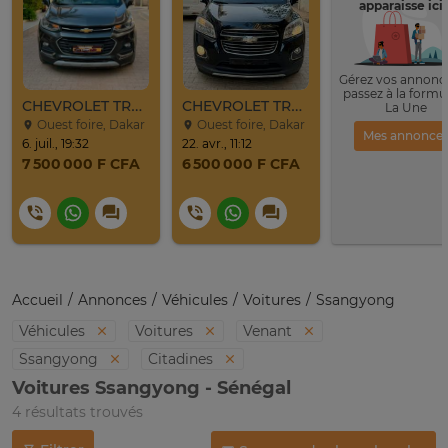
apparaisse ici 
Gérez vos annonce
passez à la formu
CHEVROLET TRAX LT 2017
CHEVROLET TRAX 2016
La Une
Ouest foire, Dakar
Ouest foire, Dakar
Mes annonce
6. juil., 19:32
22. avr., 11:12
7 500 000 F CFA
6 500 000 F CFA
Accueil
Annonces
Véhicules
Voitures
Ssangyong
Véhicules
Voitures
Venant
Ssangyong
Citadines
Voitures Ssangyong - Sénégal
4 résultats trouvés