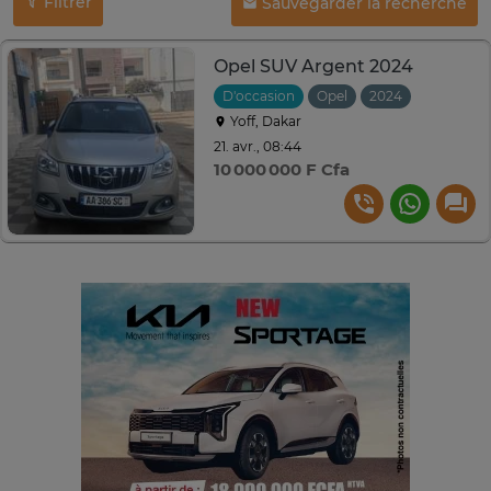
Filtrer
Sauvegarder la recherche
Opel SUV Argent 2024
D'occasion
Opel
2024
Automati
Yoff, Dakar
21. avr., 08:44
10 000 000 F Cfa