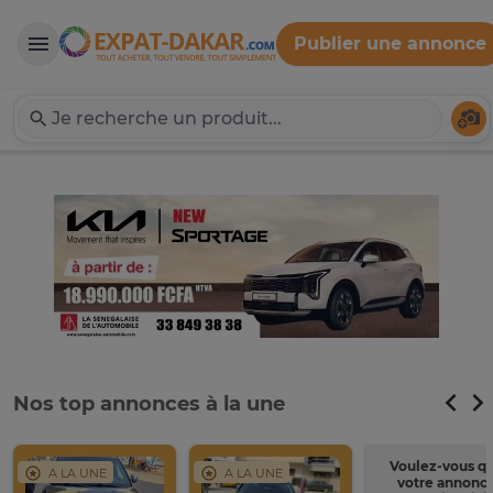
Publier une annonce
Expat-Dakar
Té
Nos top annonces à la une
Voulez-vous q
A LA UNE
A LA UNE
votre annonc