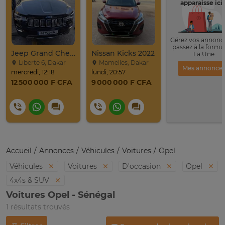
apparaisse ici 
Gérez vos annonce
passez à la formu
Jeep Grand Cherokee Overland 2019 À Vendre
Nissan Kicks 2022
La Une
Liberte 6, Dakar
Mamelles, Dakar
Mes annonce
mercredi, 12:18
lundi, 20:57
12 500 000 F CFA
9 000 000 F CFA
Accueil
Annonces
Véhicules
Voitures
Opel
Véhicules
Voitures
D'occasion
Opel
4x4s & SUV
Voitures Opel - Sénégal
1 résultats trouvés