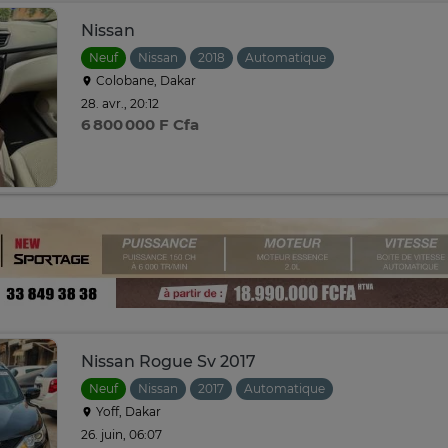
Nissan
Neuf
Nissan
2018
Automatique
Colobane, Dakar
28. avr., 20:12
6 800 000 F Cfa
Nissan Rogue Sv 2017
Neuf
Nissan
2017
Automatique
Yoff, Dakar
26. juin, 06:07