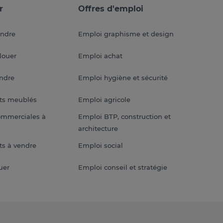
r
Offres d'emploi
endre
Emploi graphisme et design
louer
Emploi achat
endre
Emploi hygiène et sécurité
ts meublés
Emploi agricole
ommerciales à
Emploi BTP, construction et
architecture
s à vendre
Emploi social
uer
Emploi conseil et stratégie