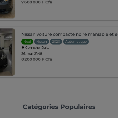
7 600 000 F Cfa
Nissan voiture compacte noire maniable et
Neuf
Nissan
2020
Automatique
Corniche, Dakar
26. mai, 21:48
8 200 000 F Cfa
Catégories Populaires