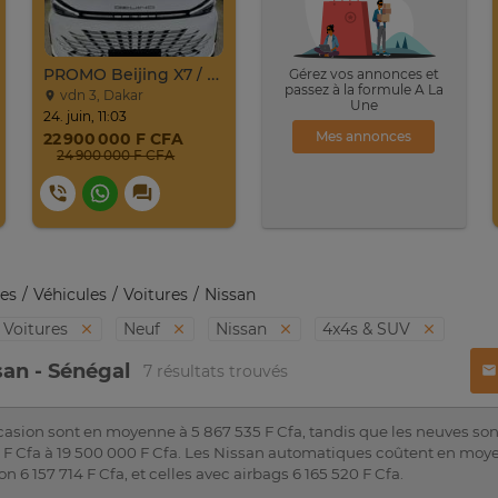
PROMO Beijing X7 / 2025
Gérez vos annonces et
passez à la formule A La
vdn 3, Dakar
Une
24. juin, 11:03
Mes annonces
22 900 000 F CFA
24 900 000 F CFA
es
Véhicules
Voitures
Nissan
Voitures
Neuf
Nissan
4x4s & SUV
san - Sénégal
7 résultats trouvés
asion sont en moyenne à 5 867 535 F Cfa, tandis que les neuves sont
0 F Cfa à 19 500 000 F Cfa. Les Nissan automatiques coûtent en moye
n 6 157 714 F Cfa, et celles avec airbags 6 165 520 F Cfa.