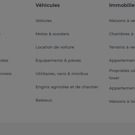
Véhicules
Immobilie
Voitures
Maisons à v
a
Motos & scooters
Chambres à 
Location de voiture
Terrains à v
soles
Équipements & pièces
Appartemen
Propriétés c
anners
Utilitaires, vans & minibus
louer
Engins agricoles et de chantier
Appartement
Bateaux
Maisons à lo