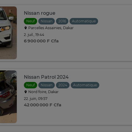
Nissan rogue
Neuf
Nissan
2016
Automatique
Parcelles Assainies, Dakar
2. juil., 19:44
6 900 000 F Cfa
Nissan Patrol 2024
Neuf
Nissan
2024
Automatique
Nord foire, Dakar
22. juin, 09:57
42 000 000 F Cfa