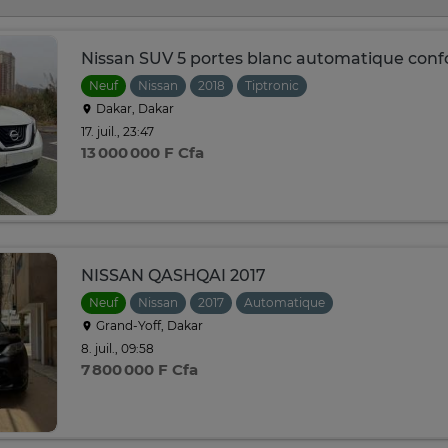
Nissan SUV 5 portes blanc automatique conf
Neuf
Nissan
2018
Tiptronic
Dakar, Dakar
17. juil., 23:47
13 000 000 F Cfa
NISSAN QASHQAI 2017
Neuf
Nissan
2017
Automatique
Grand-Yoff, Dakar
8. juil., 09:58
7 800 000 F Cfa