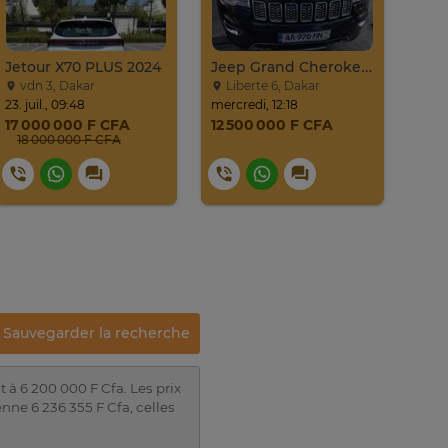
Jetour X70 PLUS 2024
Jeep Grand Cherokee Overland 2019 À Vendre
vdn 3, Dakar
Liberte 6, Dakar
Gu
23. juil., 09:48
mercredi, 12:18
20. ju
17 000 000 F CFA
12 500 000 F CFA
4 8
18 000 000 F CFA
Sauvegarder la recherche
 à 6 200 000 F Cfa. Les prix
nne 6 236 355 F Cfa, celles