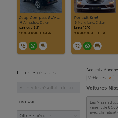
Jeep Compass SUV Noir Essence Automatique
Renault Sm6
Almadies, Dakar
Nord foire, Dakar
samedi, 13:21
lundi, 16:16
9 000 000 F CFA
7 000 000 F CFA
Accueil
Annonc
Filtrer les résultats
Véhicules
Voitures Nis
Trier par
Les Nissan d'occ
varient de 8 50
avec climatisatio
Trier par