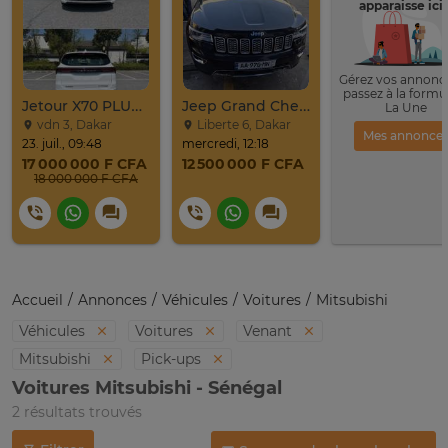
apparaisse ici 
Gérez vos annonce
passez à la formu
Jetour X70 PLUS 2024
Jeep Grand Cherokee Overland 2019 À Vendre
La Une
vdn 3, Dakar
Liberte 6, Dakar
Mes annonce
23. juil., 09:48
mercredi, 12:18
17 000 000 F CFA
12 500 000 F CFA
18 000 000 F CFA
Accueil
Annonces
Véhicules
Voitures
Mitsubishi
Véhicules
Voitures
Venant
Mitsubishi
Pick-ups
Voitures Mitsubishi - Sénégal
2 résultats trouvés