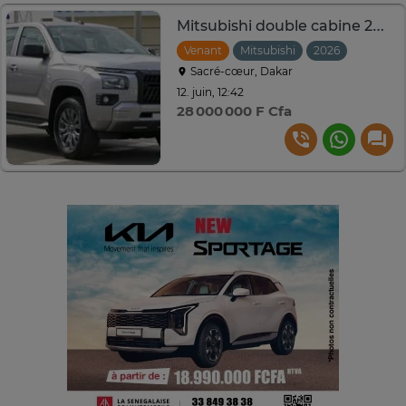
Mitsubishi double cabine 2026
Venant
Mitsubishi
2026
Automat
Sacré-cœur, Dakar
12. juin, 12:42
28 000 000 F Cfa