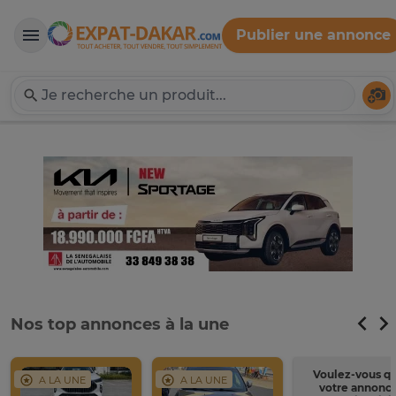
Publier une annonce
Expat-Dakar
Té
Nos top annonces à la une
Voulez-vous q
A LA UNE
A LA UNE
votre annonc