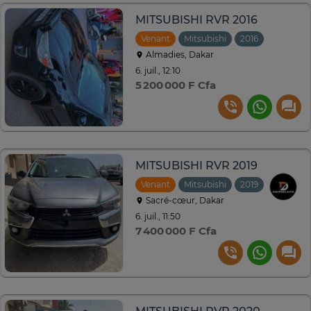
MITSUBISHI RVR 2016
Venant
Mitsubishi
2016
Automat
Almadies, Dakar
6. juil., 12:10
5 200 000 F Cfa
MITSUBISHI RVR 2019
Venant
Mitsubishi
2019
Automat
Sacré-cœur, Dakar
6. juil., 11:50
7 400 000 F Cfa