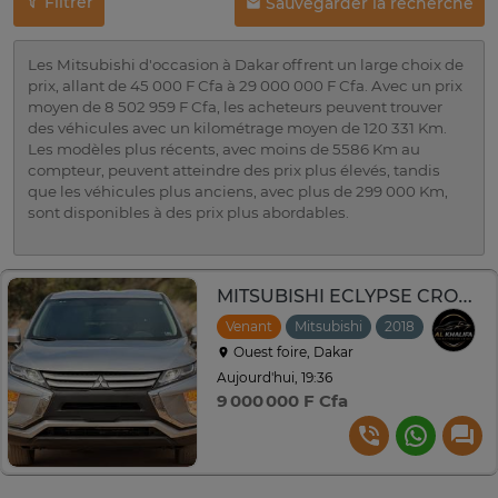
Filtrer
Sauvegarder la recherche
Les Mitsubishi d'occasion à Dakar offrent un large choix de
prix, allant de 45 000 F Cfa à 29 000 000 F Cfa. Avec un prix
moyen de 8 502 959 F Cfa, les acheteurs peuvent trouver
des véhicules avec un kilométrage moyen de 120 331 Km.
Les modèles plus récents, avec moins de 5586 Km au
compteur, peuvent atteindre des prix plus élevés, tandis
que les véhicules plus anciens, avec plus de 299 000 Km,
sont disponibles à des prix plus abordables.
MITSUBISHI ECLYPSE CROSS AWD AWD (version 4X4) Année : 2018
Venant
Mitsubishi
2018
Automat
Ouest foire, Dakar
Aujourd'hui, 19:36
9 000 000 F Cfa