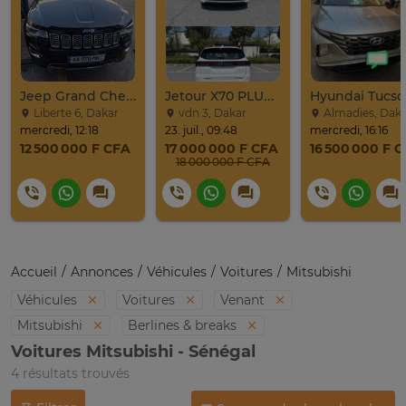
Jeep Grand Cherokee Overland 2019 À Vendre
Jetour X70 PLUS 2024
Liberte 6, Dakar
vdn 3, Dakar
Almadies, Dak
mercredi, 12:18
23. juil., 09:48
mercredi, 16:16
12 500 000 F CFA
17 000 000 F CFA
16 500 000 F 
18 000 000 F CFA
Accueil
Annonces
Véhicules
Voitures
Mitsubishi
Véhicules
Voitures
Venant
Mitsubishi
Berlines & breaks
Voitures Mitsubishi - Sénégal
4 résultats trouvés