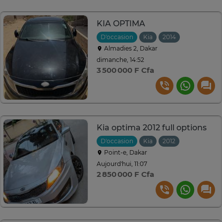
KIA OPTIMA
D'occasion
Kia
2014
Automatiq
Almadies 2, Dakar
dimanche, 14:52
3 500 000 F Cfa
Kia optima 2012 full options
D'occasion
Kia
2012
Automatiqu
Point-e, Dakar
Aujourd'hui, 11:07
2 850 000 F Cfa