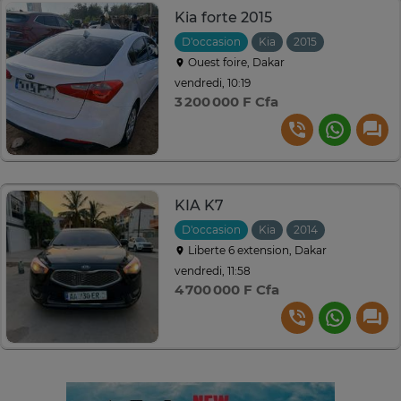
Kia forte 2015
D'occasion
Kia
2015
Manuelle
Ouest foire, Dakar
vendredi, 10:19
3 200 000 F Cfa
KIA K7
D'occasion
Kia
2014
Automatiq
Liberte 6 extension, Dakar
vendredi, 11:58
4 700 000 F Cfa