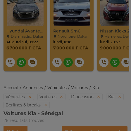
Hyundai Avante 2017
Renault Sm6
Nissan Kicks 2
Diamniadio, Dakar
Nord foire, Dakar
Mamelles, Dak
Aujourd'hui, 09:22
lundi, 16:16
lundi, 20:57
6 700 000 F CFA
7 000 000 F CFA
9 000 000 F C
Accueil
Annonces
Véhicules
Voitures
Kia
Véhicules
Voitures
D'occasion
Kia
Berlines & breaks
Voitures Kia - Sénégal
26 résultats trouvés