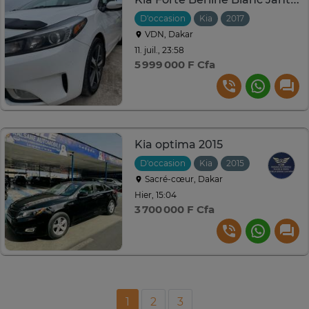
D'occasion
Kia
2017
Automatiqu
VDN, Dakar
11. juil., 23:58
5 999 000 F Cfa
Kia optima 2015
D'occasion
Kia
2015
Automatiqu
Sacré-cœur, Dakar
Hier, 15:04
3 700 000 F Cfa
1
2
3