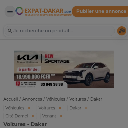
Publier une annonce
Expat-Dakar
Té
Accueil
Annonces
Véhicules
Voitures
Dakar
Véhicules
Voitures
Dakar
Cité Damel
Venant
Voitures - Dakar