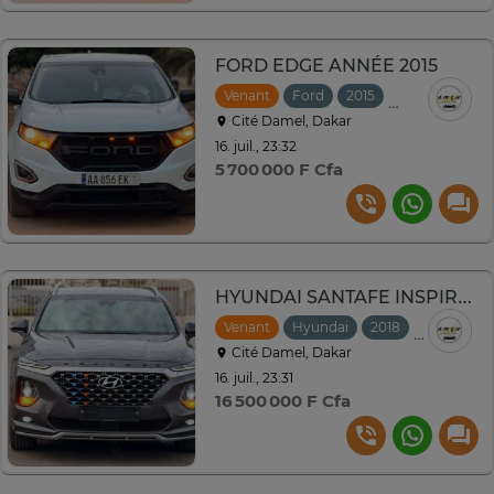
FORD EDGE ANNÉE 2015
Venant
Ford
2015
Automatique
Cité Damel, Dakar
16. juil., 23:32
5 700 000 F Cfa
HYUNDAI SANTAFE INSPIRATION *2018 -2019*
Venant
Hyundai
2018
Automati
Cité Damel, Dakar
16. juil., 23:31
16 500 000 F Cfa