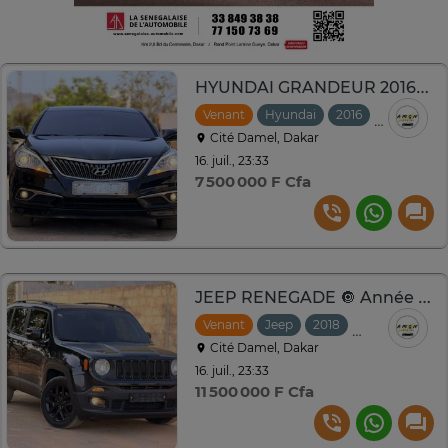
HYUNDAI GRANDEUR 2016-2017
Venant
Hyundai
2016
Automati
Cité Damel, Dakar
16. juil., 23:33
7 500 000 F Cfa
JEEP RENEGADE 🔘 Année : *2018
Venant
Jeep
2018
Automatique
Cité Damel, Dakar
16. juil., 23:33
11 500 000 F Cfa