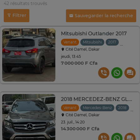
42 résultats trouvés
Filtrer
Sauvegarder la recherche
Mitsubishi Outlander 2017
Venant
Mitsubishi
2017
Automat
Cité Damel, Dakar
jeudi, 13:45
7 000 000 F Cfa
2018 MERCEDEZ-BENZ GLC 300 VENANT
Venant
Mercedes-Benz
2018
Aut
Cité Damel, Dakar
23. juil., 14:20
14 300 000 F Cfa