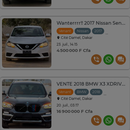
Wanterrrr!! 2017 Nissan Sentra
Venant
Nissan
2017
Automatiqu
Cité Damel, Dakar
23. juil., 14:15
4 500 000 F Cfa
VENTE 2018 BMW X3 XDRIVE 30i
Venant
BMW
2018
Automatique
Cité Damel, Dakar
20. juil., 03:17
16 900 000 F Cfa