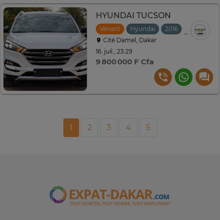
HYUNDAI TUCSON
Venant
Hyundai
2016
Automati
Cité Damel, Dakar
16. juil., 23:29
9 800 000 F Cfa
1
2
3
4
5