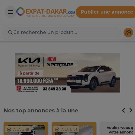
Publier une annonce
Expat-Dakar
Té
Nos top annonces à la une
Voulez-vous q
A LA UNE
A LA UNE
votre annonc