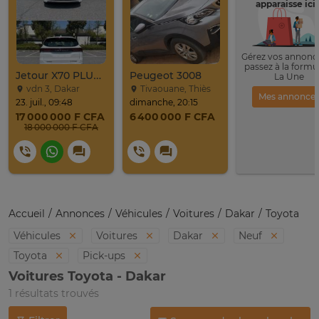
apparaisse ici 
Gérez vos annonce
passez à la formu
Jetour X70 PLUS 2024
Peugeot 3008
La Une
vdn 3, Dakar
Tivaouane, Thiès
Mes annonce
23. juil., 09:48
dimanche, 20:15
17 000 000 F CFA
6 400 000 F CFA
18 000 000 F CFA
Accueil
Annonces
Véhicules
Voitures
Dakar
Toyota
Véhicules
Voitures
Dakar
Neuf
Toyota
Pick-ups
Voitures Toyota - Dakar
1 résultats trouvés