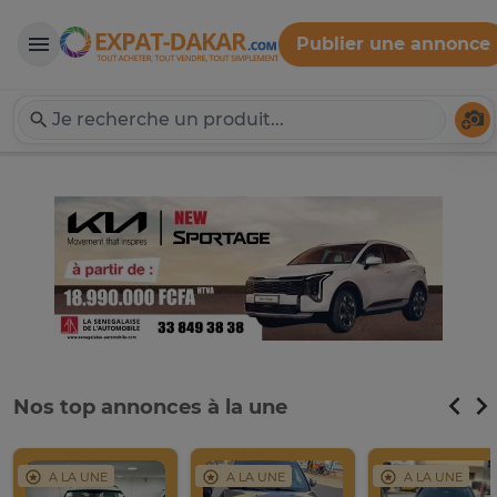
Publier une annonce
Expat-Dakar
Té
Nos top annonces à la une
A LA UNE
A LA UNE
A LA UNE