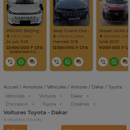
PROMO Beijing X7 / 2025
Jeep Grand Cherokee Overland 2019 À Vendre
Nissan Kicks 2
vdn 3, Dakar
Liberte 6, Dakar
Mamelles, Dak
24. juin, 11:03
mercredi, 12:18
lundi, 20:57
22 900 000 F CFA
12 500 000 F CFA
9 000 000 F C
24 900 000 F CFA
Accueil
Annonces
Véhicules
Voitures
Dakar
Toyota
Véhicules
Voitures
Dakar
D'occasion
Toyota
Citadines
Voitures Toyota - Dakar
4 résultats trouvés