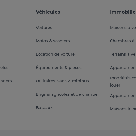
Véhicules
Immobilie
Voitures
Maisons à v
a
Motos & scooters
Chambres à 
Location de voiture
Terrains à v
soles
Équipements & pièces
Appartemen
Propriétés c
anners
Utilitaires, vans & minibus
louer
Engins agricoles et de chantier
Appartement
Bateaux
Maisons à lo