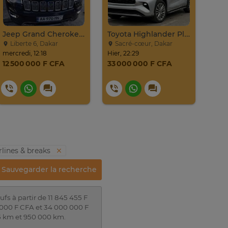
Jeep Grand Cherokee Overland 2019 À Vendre
Toyota Highlander Platinium 2023
Liberte 6, Dakar
Sacré-cœur, Dakar
vd
mercredi, 12:18
Hier, 22:29
24. ju
12 500 000 F CFA
33 000 000 F CFA
22 
24
rlines & breaks
Sauvegarder la recherche
fs à partir de 11 845 455 F
8 000 F CFA et 34 000 000 F
5 km et 950 000 km.