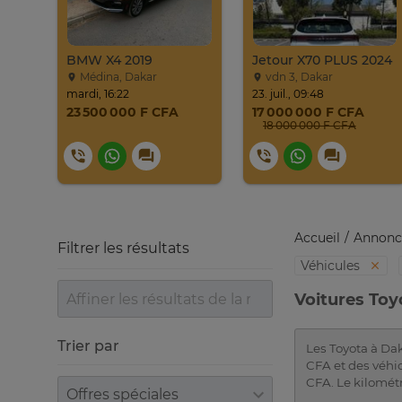
Jeep Compass SUV Noir Essence Automatique
BMW X4 2019
Jetour X70 PLUS 2024
Médina, Dakar
vdn 3, Dakar
mardi, 16:22
23. juil., 09:48
23 500 000 F CFA
17 000 000 F CFA
18 000 000 F CFA
Accueil
Annonc
Filtrer les résultats
Véhicules
Voitures Toy
Trier par
Les Toyota à Dak
CFA et des véhic
CFA. Le kilomét
Trier par