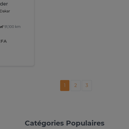
ader
Dakar
91,100 km
CFA
1
2
3
Catégories Populaires