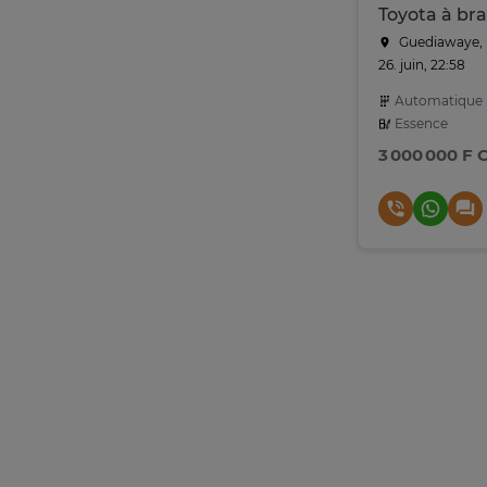
Toyota à br
Guediawaye, 
26. juin, 22:58
Automatique
Essence
3 000 000 F 