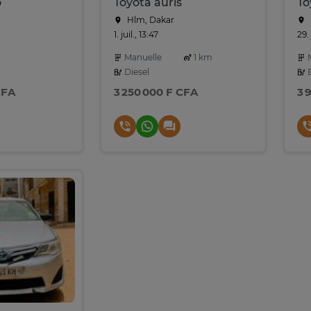
o
Toyota auris
To
Hlm, Dakar
1. juil., 13:47
29.
Manuelle
1 km
M
Diesel
E
CFA
3 250 000 F CFA
3 