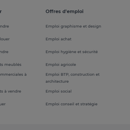
r
Offres d'emploi
endre
Emploi graphisme et design
louer
Emploi achat
endre
Emploi hygiène et sécurité
ts meublés
Emploi agricole
ommerciales à
Emploi BTP, construction et
architecture
s à vendre
Emploi social
uer
Emploi conseil et stratégie