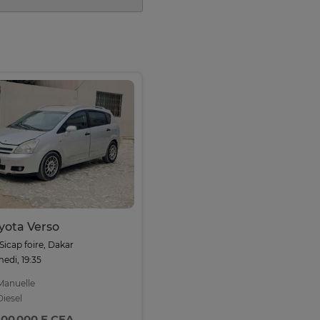
yota Verso
Sicap foire, Dakar
edi, 19:35
anuelle
iesel
900 000 F CFA