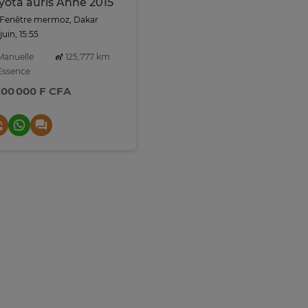
yota auris Anne 2015
Fenêtre mermoz, Dakar
 juin, 15:55
anuelle
125,777 km
ssence
900 000 F CFA