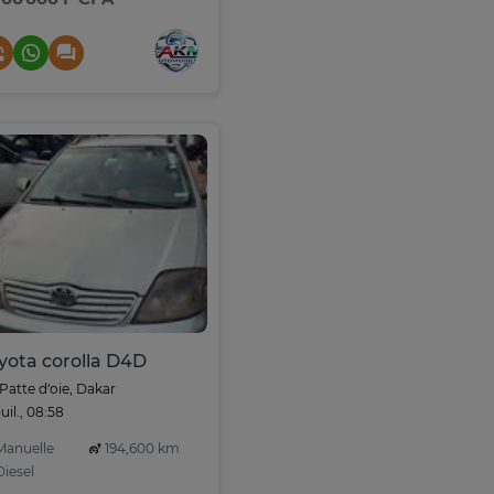
yota corolla D4D
Patte d‘oie, Dakar
juil., 08:58
anuelle
194,600 km
iesel