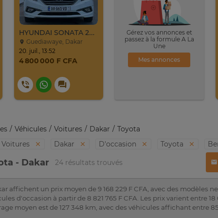
HYUNDAI SONATA 2016
Gérez vos annonces et
passez à la formule A La
Guediawaye, Dakar
Une
20. juil., 13:52
Mes annonces
4 800 000 F CFA
es
Véhicules
Voitures
Dakar
Toyota
Voitures
Dakar
D'occasion
Toyota
Be
ota - Dakar
24 résultats trouvés
ar affichent un prix moyen de 9 168 229 F CFA, avec des modèles neu
ules d'occasion à partir de 8 821 765 F CFA. Les prix varient entre 1
rage moyen est de 127 348 km, avec des véhicules affichant entre 8