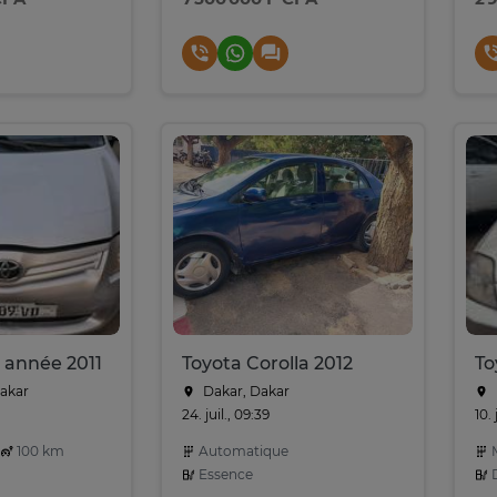
s année 2011
Toyota Corolla 2012
To
Dakar
Dakar, Dakar
24. juil., 09:39
10. 
100 km
Automatique
M
Essence
D