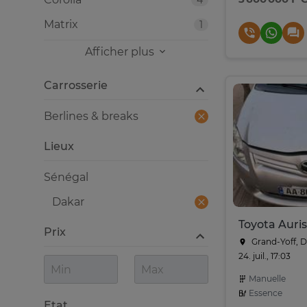
4
Matrix
1
Afficher plus
Carrosserie
Berlines & breaks
Lieux
Sénégal
Dakar
Toyota Auri
Prix
Grand-Yoff, 
24. juil., 17:03
Manuelle
Essence
Etat