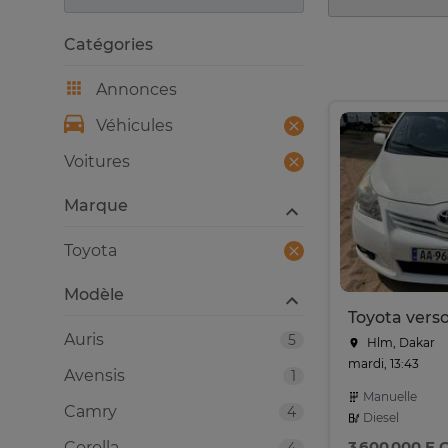
Catégories
Annonces
Véhicules
Voitures
Marque
Toyota
Modèle
Auris
5
Hlm, Dakar
mardi, 13:43
Avensis
1
Manuelle
Camry
4
Diesel
3 600 000 F 
Corolla