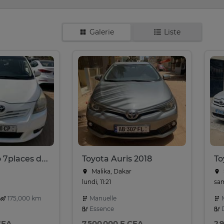
Galerie
Liste
Toyota verso 7places diesel manuel
Toyota Auris 2018
To
Malika, Dakar
lundi, 11:21
sam
175,000 km
Manuelle
M
Essence
D
CFA
7 500 000 F CFA
2 