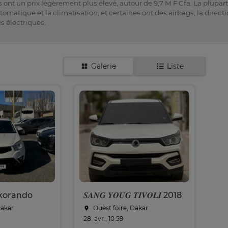
ont un prix légèrement plus élevé, autour de 9,7 M F Cfa. La plupart
omatique et la climatisation, et certaines ont des airbags, la direc
es électriques.
Galerie
Liste
korando
𝑺𝑨𝑵𝑮 𝒀𝑶𝑼𝑮 𝑻𝑰𝑽𝑶𝑳𝑰 2018
Dakar
Ouest foire, Dakar
28. avr., 10:59