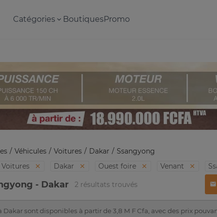
Catégories
Boutiques
Promo
es
Véhicules
Voitures
Dakar
Ssangyong
Voitures
Dakar
Ouest foire
Venant
S
angyong - Dakar
2 résultats trouvés
Dakar sont disponibles à partir de 3,8 M F Cfa, avec des prix pouvan