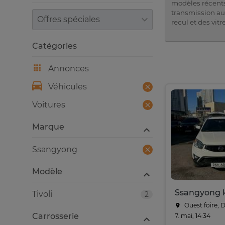
modèles récents 
transmission aut
Trier par
recul et des vitr
Catégories
Annonces
Véhicules
Voitures
Marque
Ssangyong
Modèle
Ssangyong 
Tivoli
2
Ouest foire, 
Carrosserie
7. mai, 14:34