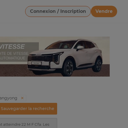
Connexion / Inscription
Vendre
Télécharger une image
sangyong
Sauvegarder la recherche
t atteindre 22 M F Cfa. Les