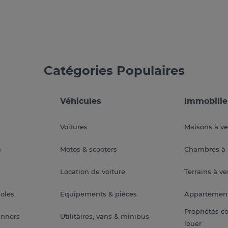
Catégories Populaires
Véhicules
Immobilie
Voitures
Maisons à v
a
Motos & scooters
Chambres à 
Location de voiture
Terrains à v
soles
Équipements & pièces
Appartemen
Propriétés c
anners
Utilitaires, vans & minibus
louer