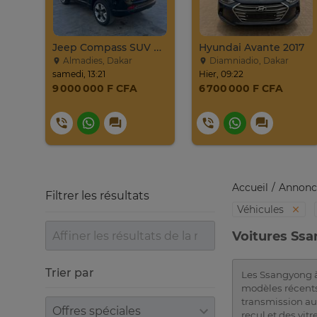
PROMO Beijing X7 / 2025
Jeep Compass SUV Noir Essence Automatique
Hyundai Avante 2017
Almadies, Dakar
Diamniadio, Dakar
samedi, 13:21
Hier, 09:22
9 000 000 F CFA
6 700 000 F CFA
Accueil
Annonc
Filtrer les résultats
Véhicules
Voitures Ss
Trier par
Les Ssangyong à 
modèles récents 
transmission aut
Trier par
recul et des vitr