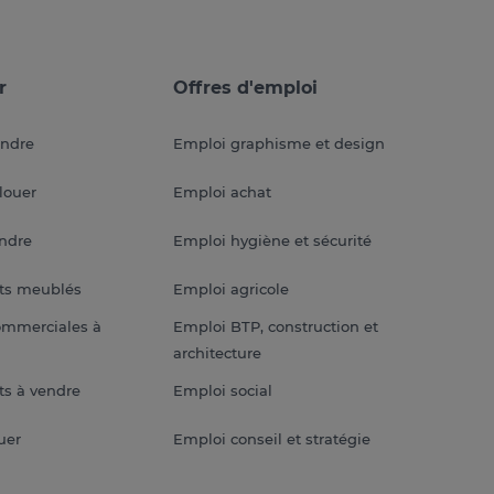
r
Offres d'emploi
endre
Emploi graphisme et design
louer
Emploi achat
endre
Emploi hygiène et sécurité
ts meublés
Emploi agricole
ommerciales à
Emploi BTP, construction et
architecture
s à vendre
Emploi social
uer
Emploi conseil et stratégie