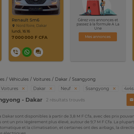
Renault Sm6
Gérez vos annonces et
passez à la formule A La
Nord foire, Dakar
Une
lundi, 16:16
Mes annonces
7 000 000 F CFA
es
Véhicules
Voitures
Dakar
Ssangyong
Voitures
Dakar
Neuf
Ssangyong
4x4
angyong - Dakar
2 résultats trouvés
Dakar sont disponibles à partir de 3,8 M F Cfa, avec des prix pouvan
ont un prix légèrement plus élevé, autour de 9,7 M F Cfa. La plupart
omatique et la climatisation, et certaines ont des airbags, la direc
es électriques.