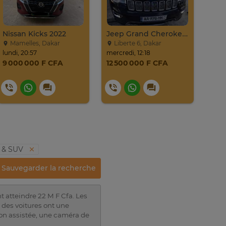
Nissan Kicks 2022
Jeep Grand Cherokee Overland 2019 À Vendre
Jet
Mamelles, Dakar
Liberte 6, Dakar
vd
lundi, 20:57
mercredi, 12:18
23. ju
9 000 000 F CFA
12 500 000 F CFA
17 
18
s & SUV
Sauvegarder la recherche
t atteindre 22 M F Cfa. Les
 des voitures ont une
tion assistée, une caméra de