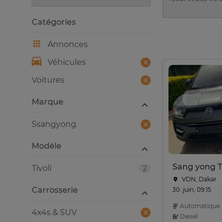
Catégories
Annonces
Véhicules
Voitures
Marque
Ssangyong
Modèle
Sang yong Ti
Tivoli
2
VDN, Dakar
Carrosserie
30. juin, 09:15
Automatique
4x4s & SUV
Diesel