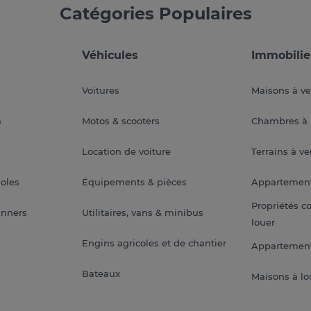
Catégories Populaires
Véhicules
Immobilie
Voitures
Maisons à v
a
Motos & scooters
Chambres à 
Location de voiture
Terrains à v
soles
Équipements & pièces
Appartemen
Propriétés c
anners
Utilitaires, vans & minibus
louer
Engins agricoles et de chantier
Appartement
Bateaux
Maisons à lo