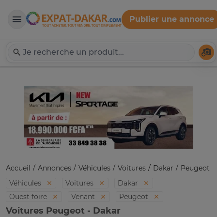
Publier une annonce
Expat-Dakar
Té
Accueil
Annonces
Véhicules
Voitures
Dakar
Peugeot
Véhicules
Voitures
Dakar
Ouest foire
Venant
Peugeot
Voitures Peugeot - Dakar