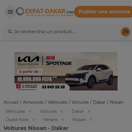
Publier une annonce
Expat-Dakar
Té
Accueil
Annonces
Véhicules
Voitures
Dakar
Nissan
Véhicules
Voitures
Dakar
Ouest foire
Venant
Nissan
Voitures Nissan - Dakar