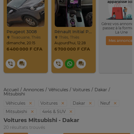
apparaisse ici 
Gérez vos annonce
passez à la formu
Peugeot 3008
Rénault Initial Paris 7 Places Très Propre
La Une
Tivaouane, Thiès
Thiès, Thiès
Mes annonce
dimanche, 20:15
Aujourd'hui, 12:28
6 400 000 F CFA
6 700 000 F CFA
Accueil
Annonces
Véhicules
Voitures
Dakar
Mitsubishi
Véhicules
Voitures
Dakar
Neuf
Mitsubishi
4x4s & SUV
Voitures Mitsubishi - Dakar
20 résultats trouvés