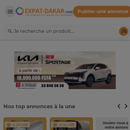
Publier une annonce
Expat-Dakar
Té
Nos top annonces à la une
Voulez-vous q
A LA UNE
A LA UNE
votre annonc