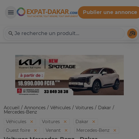
Publier une annonce
Expat-Dakar
Té
Accueil
Annonces
Véhicules
Voitures
Dakar
Mercedes-Benz
Véhicules
Voitures
Dakar
Ouest foire
Venant
Mercedes-Benz