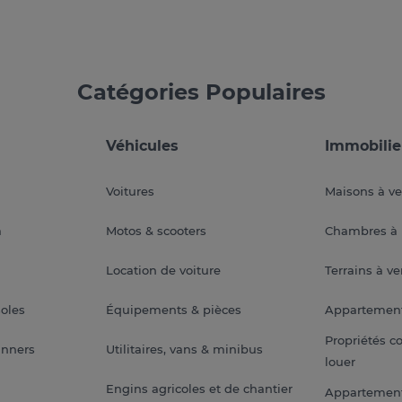
Catégories Populaires
Véhicules
Immobilie
Voitures
Maisons à v
a
Motos & scooters
Chambres à 
Location de voiture
Terrains à v
soles
Équipements & pièces
Appartemen
Propriétés c
anners
Utilitaires, vans & minibus
louer
Engins agricoles et de chantier
Appartement