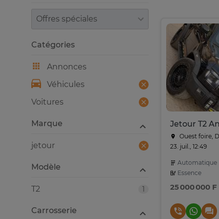
Trier par
Catégories
Annonces
Véhicules
Voitures
Marque
Jetour T2 A
Ouest foire, 
jetour
23. juil., 12:49
Automatique
Modèle
Essence
25 000 000 F
T2
1
Carrosserie