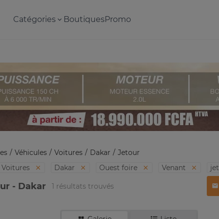
Catégories
Boutiques
Promo
es
Véhicules
Voitures
Dakar
Jetour
Voitures
Dakar
Ouest foire
Venant
je
our - Dakar
1 résultats trouvés