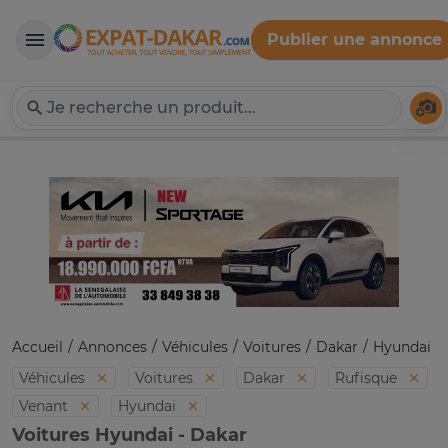
Publier une annonce
Expat-Dakar
Té
Accueil
Annonces
Véhicules
Voitures
Dakar
Hyundai
Véhicules
Voitures
Dakar
Rufisque
Venant
Hyundai
Voitures Hyundai - Dakar