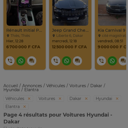
Rénault Initial Paris 7 Places Très Propre
Jeep Grand Cherokee Overland 2019 À Vendre
Thiès, Thiès
Liberte 6, Dakar
cité magistrat, Dak
Hier, 12:28
mercredi, 12:18
vendredi, 08:51
6 700 000 F CFA
12 500 000 F CFA
9 000 000 F C
Accueil
Annonces
Véhicules
Voitures
Dakar
Hyundai
Elantra
Véhicules
Voitures
Dakar
Hyundai
Elantra
Page 4 résultats pour Voitures Hyundai -
Dakar