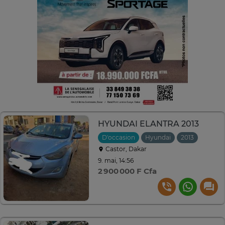
HYUNDAI ELANTRA 2013
D'occasion
Hyundai
2013
Autom
Castor, Dakar
9. mai, 14:56
2 900 000 F Cfa