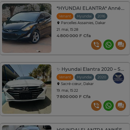
*HYUNDAI ELANTRA* Année : 2016
Venant
Hyundai
2016
Automati
Parcelles Assainies, Dakar
21. mai, 15:28
4 800 000 F Cfa
✨ Hyundai Elantra 2020 – Style et Performance
Venant
Hyundai
2020
Automati
Sacré-cœur, Dakar
19. mai, 15:22
7 800 000 F Cfa