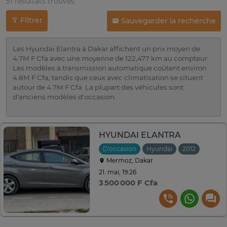
51 résultats trouvés
Filtrer
Sauvegarder la recherche
Les Hyundai Elantra à Dakar affichent un prix moyen de
4.7M F Cfa avec une moyenne de 122,477 km au compteur.
Les modèles à transmission automatique coûtent environ
4.8M F Cfa, tandis que ceux avec climatisation se situent
autour de 4.7M F Cfa. La plupart des véhicules sont
d'anciens modèles d'occasion.
HYUNDAI ELANTRA
D'occasion
Hyundai
2012
Autom
Mermoz, Dakar
21. mai, 19:26
3 500 000 F Cfa