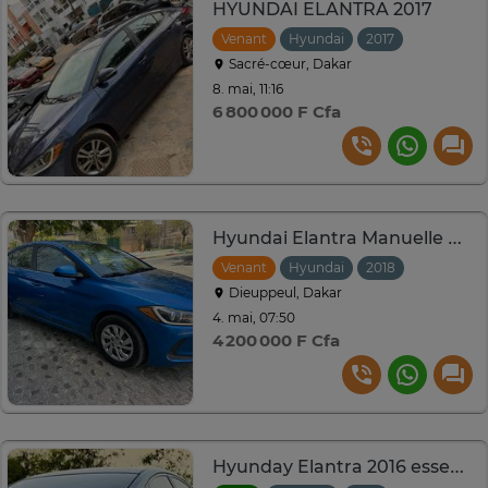
HYUNDAI ELANTRA 2017
Venant
Hyundai
2017
Automati
Sacré-cœur, Dakar
8. mai, 11:16
6 800 000 F Cfa
Hyundai Elantra Manuelle Essence
Venant
Hyundai
2018
Manuelle
Dieuppeul, Dakar
4. mai, 07:50
4 200 000 F Cfa
Hyunday Elantra 2016 essence automatique