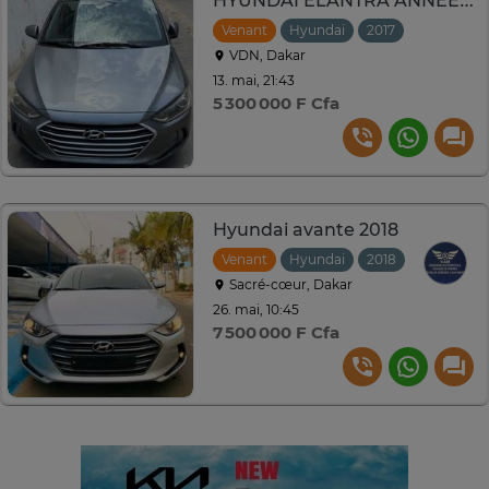
HYUNDAI ELANTRA ANNÉE 2017
Venant
Hyundai
2017
Automati
VDN, Dakar
13. mai, 21:43
5 300 000 F Cfa
Hyundai avante 2018
Venant
Hyundai
2018
Automati
Sacré-cœur, Dakar
26. mai, 10:45
7 500 000 F Cfa