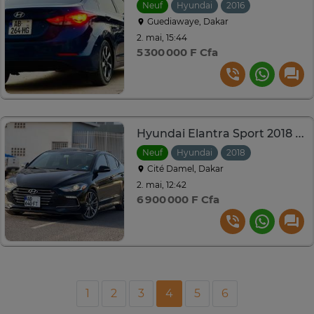
Neuf
Hyundai
2016
Automatiqu
Guediawaye, Dakar
2. mai, 15:44
5 300 000 F Cfa
Hyundai Elantra Sport 2018 1.6L
Neuf
Hyundai
2018
Automatiqu
Cité Damel, Dakar
2. mai, 12:42
6 900 000 F Cfa
1
2
3
4
5
6