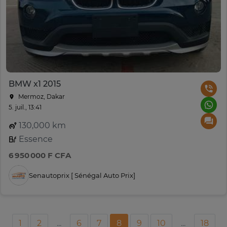
BMW x1 2015
Mermoz, Dakar
5. juil., 13:41
130,000 km
Essence
6 950 000 F CFA
Senautoprix [ Sénégal Auto Prix]
1
2
...
6
7
8
9
10
...
18