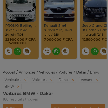
PROMO Beijing X7 / 2025
Renault Sm6
vdn 3, Dakar
Nord foire, Dakar
Liberte 6, Daka
24. juin, 11:03
lundi, 16:16
mercredi, 12:18
22 900 000 F CFA
7 000 000 F CFA
12 500 000 F 
24 900 000 F CFA
Accueil
Annonces
Véhicules
Voitures
Dakar
Bmw
Véhicules
Voitures
Dakar
Venant
BMW
Voitures BMW - Dakar
186 résultats trouvés