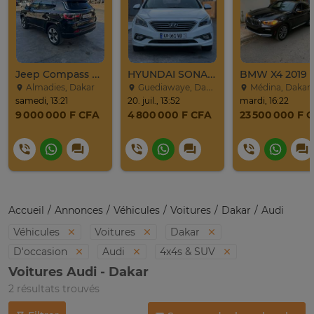
Jeep Compass SUV Noir Essence Automatique
HYUNDAI SONATA 2016
BMW X4 2019
Almadies, Dakar
Guediawaye, Dakar
Médina, Dakar
samedi, 13:21
20. juil., 13:52
mardi, 16:22
9 000 000 F CFA
4 800 000 F CFA
23 500 000 F 
Accueil
Annonces
Véhicules
Voitures
Dakar
Audi
Véhicules
Voitures
Dakar
D'occasion
Audi
4x4s & SUV
Voitures Audi - Dakar
2 résultats trouvés