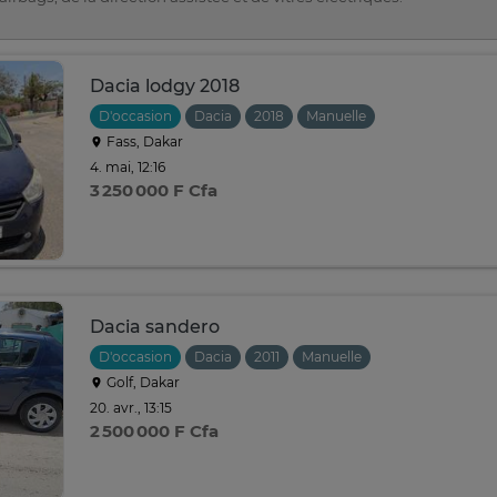
Dacia lodgy 2018
D'occasion
Dacia
2018
Manuelle
Fass, Dakar
4. mai, 12:16
3 250 000 F Cfa
Dacia sandero
D'occasion
Dacia
2011
Manuelle
Golf, Dakar
20. avr., 13:15
2 500 000 F Cfa