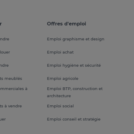
r
Offres d'emploi
endre
Emploi graphisme et design
louer
Emploi achat
endre
Emploi hygiène et sécurité
ts meublés
Emploi agricole
ommerciales à
Emploi BTP, construction et
architecture
s à vendre
Emploi social
uer
Emploi conseil et stratégie