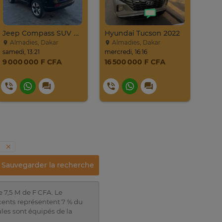
Jeep Compass SUV Noir Essence Automatique
Hyundai Tucson 2022
Almadies, Dakar
Almadies, Dakar
vd
samedi, 13:21
mercredi, 16:16
24. ju
9 000 000 F CFA
16 500 000 F CFA
22 
24
s
Sauvegarder la recherche
e 7,5 M de F CFA. Le
cents représentent 7 % du
les sont équipés de la