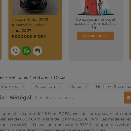
Nissan Kicks 2022
Gérez vos annonces et
passez à la formule A La
Mamelles, Dakar
Une
lundi, 20:57
Mes annonces
9 000 000 F CFA
es
Véhicules
Voitures
Dacia
Voitures
D'occasion
Dacia
Berlines & break
ia - Sénégal
2 résultats trouvés
isponibles à partir de 1,8 M de F CFA, avec des prix pouvant atteindr
en est de 63 046 km, allant de 12 km à 222 000 km. Les modèles ré
que les modèles d'occasion représentent 93 %. La plupart des véhicu
airbags, de la direction assistée et de vitres électriques.