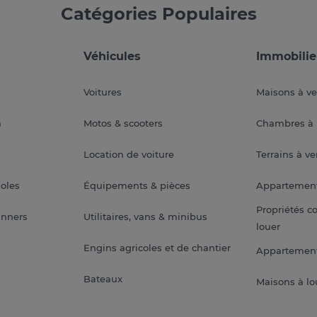
Catégories Populaires
Véhicules
Immobilie
Voitures
Maisons à v
a
Motos & scooters
Chambres à 
Location de voiture
Terrains à v
soles
Équipements & pièces
Appartemen
Propriétés c
anners
Utilitaires, vans & minibus
louer
Engins agricoles et de chantier
Appartement
Bateaux
Maisons à lo