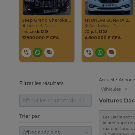
024
Jeep Grand Cherokee Overland 2019 À Vendre
HYUNDAI SONATA 2016
Liberte 6, Dakar
Guediawaye, Dakar
mercredi, 12:18
20. juil., 13:52
12 500 000 F CFA
4 800 000 F CFA
Accueil
Annonc
Filtrer les résultats
Véhicules
Voitures Dac
Trier par
Les Dacia sont d
kilométrage moy
marché, tandis 
Trier par
climatisation, d'