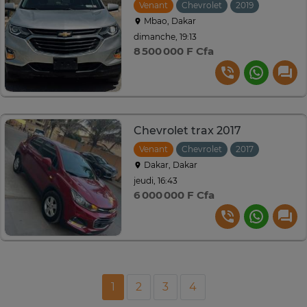
Venant
Chevrolet
2019
Automat
Mbao, Dakar
dimanche, 19:13
8 500 000 F Cfa
Chevrolet trax 2017
Venant
Chevrolet
2017
Automat
Dakar, Dakar
jeudi, 16:43
6 000 000 F Cfa
1
2
3
4