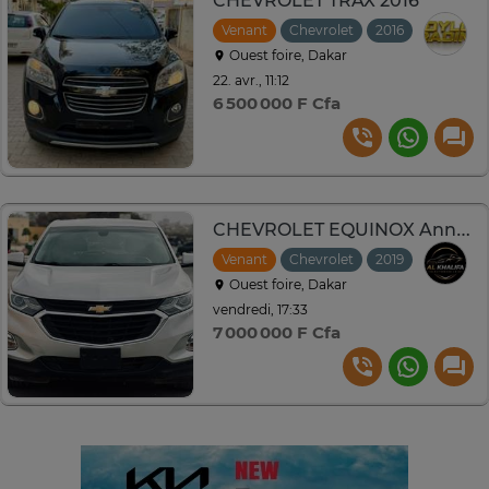
CHEVROLET TRAX 2016
Venant
Chevrolet
2016
Automat
Ouest foire, Dakar
22. avr., 11:12
6 500 000 F Cfa
CHEVROLET EQUINOX Année : 2019
Venant
Chevrolet
2019
Automat
Ouest foire, Dakar
vendredi, 17:33
7 000 000 F Cfa