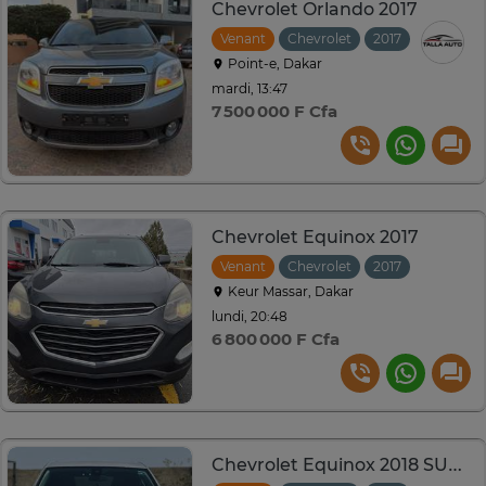
Chevrolet Orlando 2017
Venant
Chevrolet
2017
Automat
Point-e, Dakar
mardi, 13:47
7 500 000 F Cfa
Chevrolet Equinox 2017
Venant
Chevrolet
2017
Automat
Keur Massar, Dakar
lundi, 20:48
6 800 000 F Cfa
Chevrolet Equinox 2018 SUV argent spacieux