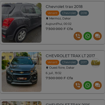
Chevrolet trax 2018
Venant
Chevrolet
2018
Automat
Mermoz, Dakar
Aujourd'hui, 00:02
7 500 000 F Cfa
CHEVROLET TRAX LT 2017
Venant
Chevrolet
2017
Automat
Ouest foire, Dakar
6. juil., 19:32
7 500 000 F Cfa