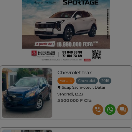
Chevrolet trax
Venant
Chevrolet
2016
Automat
Sicap Sacré-cœur, Dakar
vendredi, 12:23
5 500 000 F Cfa