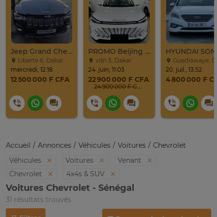
Jeep Grand Cherokee Overland 2019 À Vendre
PROMO Beijing X7 / 2025
Liberte 6, Dakar
vdn 3, Dakar
Guediawaye, Dak
mercredi, 12:18
24. juin, 11:03
20. juil., 13:52
12 500 000 F CFA
22 900 000 F CFA
4 800 000 F C
24 900 000 F CFA
Accueil
Annonces
Véhicules
Voitures
Chevrolet
Véhicules
Voitures
Venant
Chevrolet
4x4s & SUV
Voitures Chevrolet - Sénégal
31 résultats trouvés