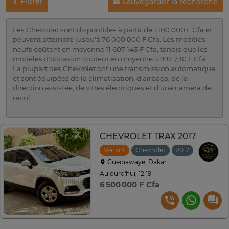
Filtrer
Sauvegarder la recherche
Les Chevrolet sont disponibles à partir de 1 100 000 F Cfa et
peuvent atteindre jusqu'à 76 000 000 F Cfa. Les modèles
neufs coûtent en moyenne 11 607 143 F Cfa, tandis que les
modèles d'occasion coûtent en moyenne 3 992 730 F Cfa.
La plupart des Chevrolet ont une transmission automatique
et sont équipées de la climatisation, d'airbags, de la
direction assistée, de vitres électriques et d'une caméra de
recul.
CHEVROLET TRAX 2017
Venant
Chevrolet
2017
Automat
Guediawaye, Dakar
Aujourd'hui, 12:19
6 500 000 F Cfa