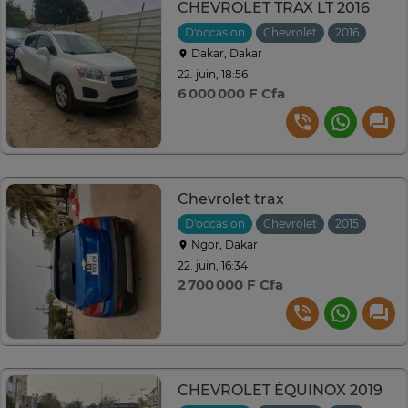
CHEVROLET TRAX LT 2016
D'occasion
Chevrolet
2016
Auto
Dakar, Dakar
22. juin, 18:56
6 000 000 F Cfa
Chevrolet trax
D'occasion
Chevrolet
2015
Auto
Ngor, Dakar
22. juin, 16:34
2 700 000 F Cfa
CHEVROLET ÉQUINOX 2019