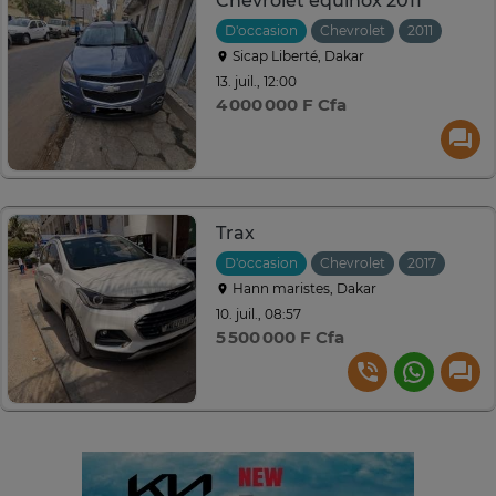
Chevrolet equinox 2011
D'occasion
Chevrolet
2011
Autom
Sicap Liberté, Dakar
13. juil., 12:00
4 000 000 F Cfa
Trax
D'occasion
Chevrolet
2017
Auto
Hann maristes, Dakar
10. juil., 08:57
5 500 000 F Cfa