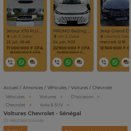
Jetour X70 PLUS 2024
PROMO Beijing X7 / 2025
vdn 3, Dakar
vdn 3, Dakar
Liberte 6, Daka
23. juil., 09:48
24. juin, 11:03
mercredi, 12:18
17 000 000 F CFA
22 900 000 F CFA
12 500 000 F 
18 000 000 F CFA
24 900 000 F CFA
Accueil
Annonces
Véhicules
Voitures
Chevrolet
Véhicules
Voitures
D'occasion
Chevrolet
4x4s & SUV
Voitures Chevrolet - Sénégal
22 résultats trouvés