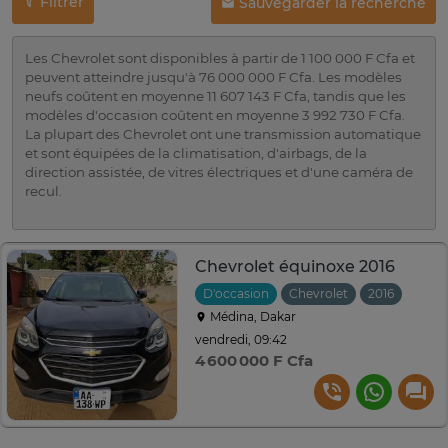
Filtrer
Sauvegarder la recherche
Les Chevrolet sont disponibles à partir de 1 100 000 F Cfa et
peuvent atteindre jusqu'à 76 000 000 F Cfa. Les modèles
neufs coûtent en moyenne 11 607 143 F Cfa, tandis que les
modèles d'occasion coûtent en moyenne 3 992 730 F Cfa.
La plupart des Chevrolet ont une transmission automatique
et sont équipées de la climatisation, d'airbags, de la
direction assistée, de vitres électriques et d'une caméra de
recul.
Chevrolet équinoxe 2016
D'occasion
Chevrolet
2016
Auto
Médina, Dakar
vendredi, 09:42
4 600 000 F Cfa