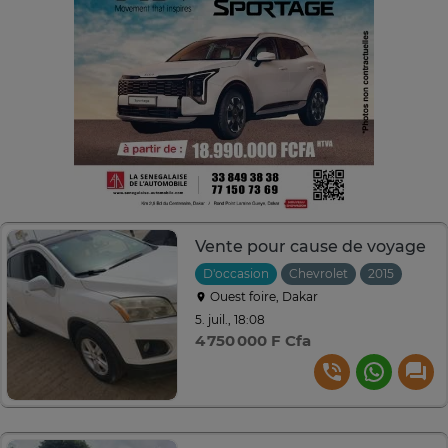
Vente pour cause de voyage
D'occasion
Chevrolet
2015
Auto
Ouest foire, Dakar
5. juil., 18:08
4 750 000 F Cfa