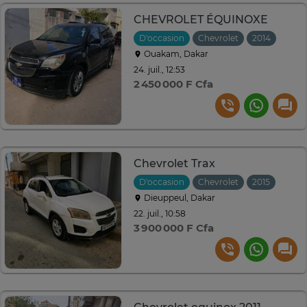
CHEVROLET ÉQUINOXE
D'occasion
Chevrolet
2014
Auto
Ouakam, Dakar
24. juil., 12:53
2 450 000 F Cfa
Chevrolet Trax
D'occasion
Chevrolet
2015
Auto
Dieuppeul, Dakar
22. juil., 10:58
3 900 000 F Cfa