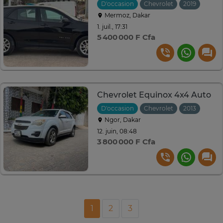
D'occasion
Chevrolet
2019
Auto
Mermoz, Dakar
1. juil., 17:31
5 400 000 F Cfa
Chevrolet Equinox 4x4 Auto
D'occasion
Chevrolet
2013
Ngor, Dakar
12. juin, 08:48
3 800 000 F Cfa
1
2
3