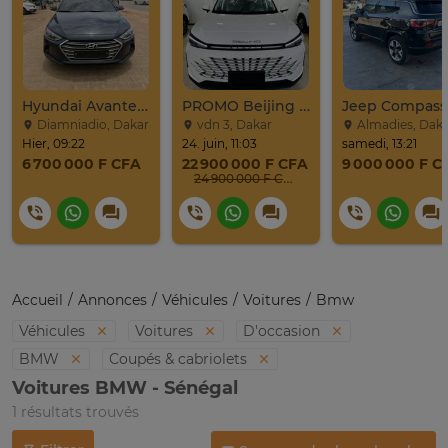
Hyundai Avante 2017
PROMO Beijing X7 / 2025
Diamniadio, Dakar
vdn 3, Dakar
Almadies, Dak
Hier, 09:22
24. juin, 11:03
samedi, 13:21
6 700 000 F CFA
22 900 000 F CFA
9 000 000 F C
24 900 000 F CFA
Accueil
Annonces
Véhicules
Voitures
Bmw
Véhicules
Voitures
D'occasion
BMW
Coupés & cabriolets
Voitures BMW - Sénégal
1 résultats trouvés