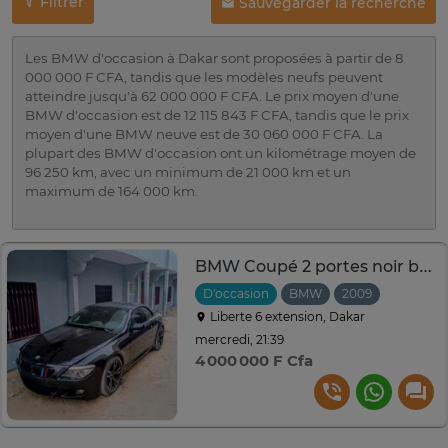
Filtrer
Sauvegarder la recherche
Les BMW d'occasion à Dakar sont proposées à partir de 8
000 000 F CFA, tandis que les modèles neufs peuvent
atteindre jusqu'à 62 000 000 F CFA. Le prix moyen d'une
BMW d'occasion est de 12 115 843 F CFA, tandis que le prix
moyen d'une BMW neuve est de 30 060 000 F CFA. La
plupart des BMW d'occasion ont un kilométrage moyen de
96 250 km, avec un minimum de 21 000 km et un
maximum de 164 000 km.
BMW Coupé 2 portes noir brillant jantes alliage sport
D'occasion
BMW
2009
Automat
Liberte 6 extension, Dakar
mercredi, 21:39
4 000 000 F Cfa