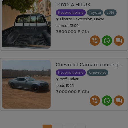
TOYOTA HILUX
Réconditionné
Toyota
2014
Manu
Liberte 6 extension, Dakar
samedi, 15:00
7 500 000 F Cfa
Chevrolet Camaro coupé gris jantes noires sport
Réconditionné
Chevrolet
2015
A
Yoff, Dakar
jeudi, 13:25
7 000 000 F Cfa