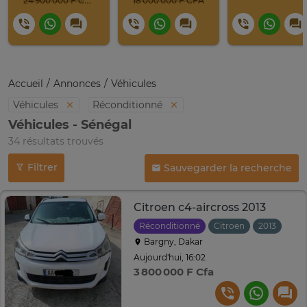
24 900 000 F CFA
18 000 000 F CFA
Accueil
Annonces
Véhicules
Véhicules
Réconditionné
Véhicules - Sénégal
34 résultats trouvés
Filtrer
Sauvegarder la recherche
Citroen c4-aircross 2013
Réconditionné
Citroen
2013
Aut
Bargny, Dakar
Aujourd'hui, 16:02
3 800 000 F Cfa