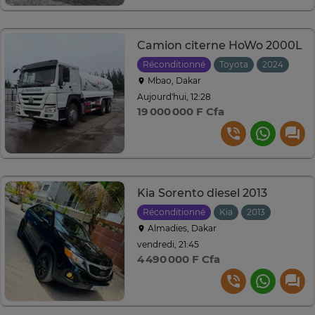
Camion citerne HoWo 2000L
Réconditionné
Toyota
2024
Man
Mbao, Dakar
Aujourd'hui, 12:28
19 000 000 F Cfa
Kia Sorento diesel 2013
Réconditionné
Kia
2013
Manuell
Almadies, Dakar
vendredi, 21:45
4 490 000 F Cfa