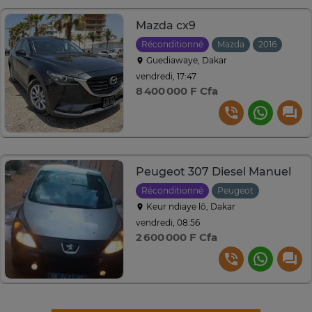
Mazda cx9
Réconditionné
Mazda
2016
Auto
Guediawaye, Dakar
vendredi, 17:47
8 400 000 F Cfa
Peugeot 307 Diesel Manuel
Réconditionné
Peugeot
2006
Ma
Keur ndiaye lô, Dakar
vendredi, 08:56
2 600 000 F Cfa