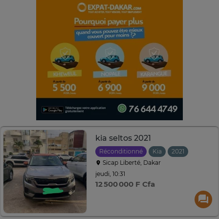
kia seltos 2021
Réconditionné
Kia
2021
Automa
Sicap Liberté, Dakar
jeudi, 10:31
12 500 000 F Cfa