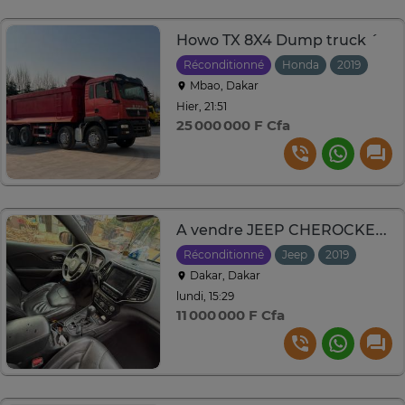
Howo TX 8X4 Dump truck ´
Réconditionné
Honda
2019
Manu
Mbao, Dakar
Hier, 21:51
25 000 000 F Cfa
A vendre JEEP CHEROCKEE LIMITED 2019 essence
Réconditionné
Jeep
2019
Autom
Dakar, Dakar
lundi, 15:29
11 000 000 F Cfa