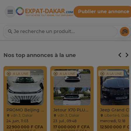
Publier une annonce
Expat-Dakar
Té
Nos top annonces à la une
A LA UNE
A LA UNE
A LA UNE
PROMO Beijing X7 / 2025
Jetour X70 PLUS 2024
vdn 3, Dakar
vdn 3, Dakar
Liberte 6, Daka
24. juin, 11:03
23. juil., 09:48
mercredi, 12:18
22 900 000 F CFA
17 000 000 F CFA
12 500 000 F 