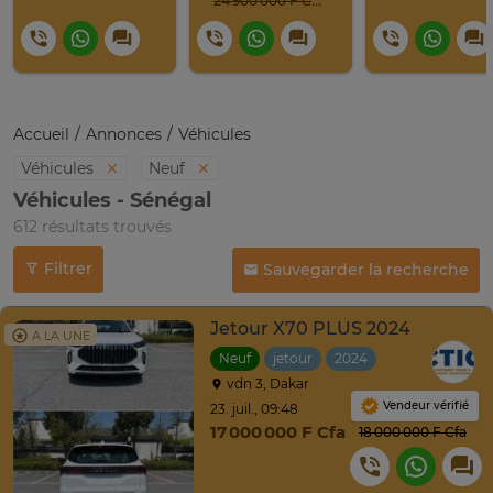
24 900 000 F CFA
Accueil
Annonces
Véhicules
Véhicules
Neuf
Véhicules - Sénégal
612 résultats trouvés
Filtrer
Sauvegarder la recherche
Jetour X70 PLUS 2024
A LA UNE
Neuf
jetour
2024
Automatique
vdn 3, Dakar
Vendeur vérifié
23. juil., 09:48
17 000 000 F Cfa
18 000 000 F Cfa