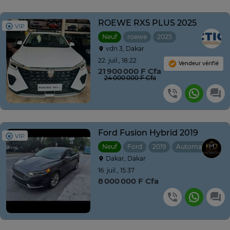
ROEWE RX5 PLUS 2025
VIP
Neuf
roewe
2025
Automatique
vdn 3, Dakar
22. juil., 18:22
Vendeur vérifié
21 900 000 F Cfa
24 000 000 F Cfa
Ford Fusion Hybrid 2019
VIP
Neuf
Ford
2019
Automatique
Dakar, Dakar
16. juil., 15:37
8 000 000 F Cfa