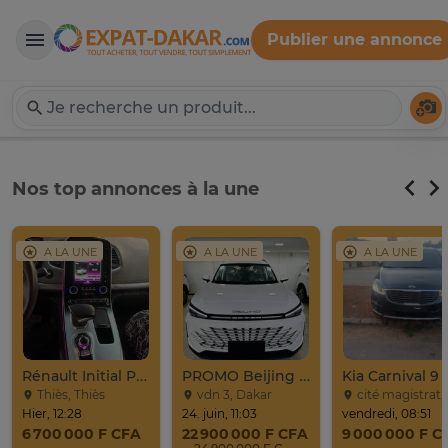
Publier une annonce
Expat-Dakar
Té
Nos top annonces à la une
A LA UNE
A LA UNE
A LA UNE
Rénault Initial Paris 7 Places Très Propre
PROMO Beijing X7 / 2025
Thiès, Thiès
vdn 3, Dakar
cité magistrat, Dak
Hier, 12:28
24. juin, 11:03
vendredi, 08:51
6 700 000 F CFA
22 900 000 F CFA
9 000 000 F C