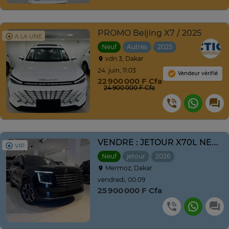
PROMO Beijing X7 / 2025
A LA UNE
Neuf
Autres
2025
Automatique
vdn 3, Dakar
24. juin, 11:03
Vendeur vérifié
22 900 000 F Cfa
24 900 000 F Cfa
VENDRE : JETOUR X70L NEUF NOUVEAU MODÈLE ANNE 2026
VIP
Neuf
jetour
2026
Automatique
Mermoz, Dakar
vendredi, 00:09
25 900 000 F Cfa