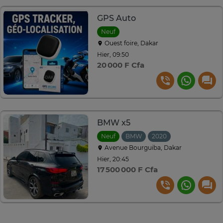
GPS Auto
Neuf
Ouest foire, Dakar
Hier, 09:50
20 000 F Cfa
BMW x5
Neuf
BMW
2020
Automatique
Avenue Bourguiba, Dakar
Hier, 20:45
17 500 000 F Cfa