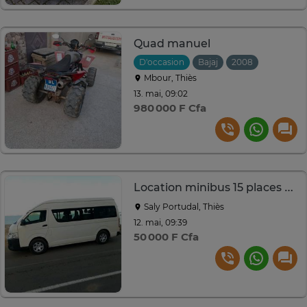
Quad manuel
D'occasion
Bajaj
2008
Mbour, Thiès
13. mai, 09:02
980 000 F Cfa
Location minibus 15 places Hight Roof
Saly Portudal, Thiès
12. mai, 09:39
50 000 F Cfa