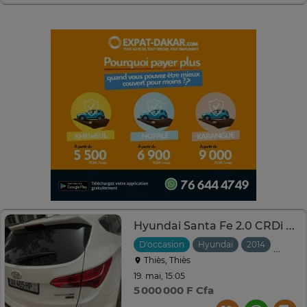
Hyundai Santa Fe 2.0 CRDi 4x4 Blanc SUV
D'occasion
Hyundai
2014
Autom
Thiès, Thiès
19. mai, 15:05
5 000 000 F Cfa