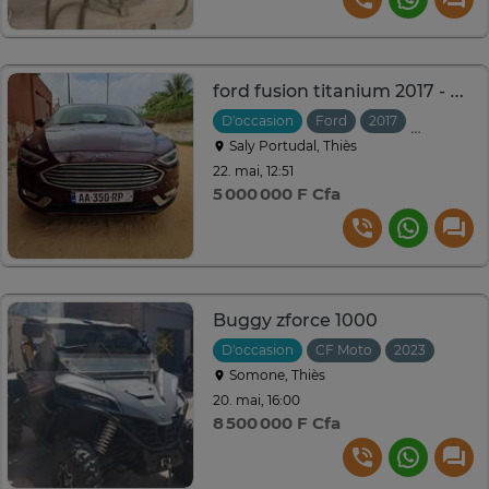
ford fusion titanium 2017 - automatique
D'occasion
Ford
2017
Automati
Saly Portudal, Thiès
22. mai, 12:51
5 000 000 F Cfa
Buggy zforce 1000
D'occasion
CF Moto
2023
Somone, Thiès
20. mai, 16:00
8 500 000 F Cfa