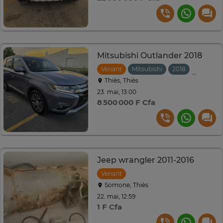
Mitsubishi Outlander 2018
Venant
Mitsubishi
2018
Automat
Thiès, Thiès
23. mai, 13:00
8 500 000 F Cfa
Jeep wrangler 2011-2016
Venant
Somone, Thiès
22. mai, 12:59
1 F Cfa