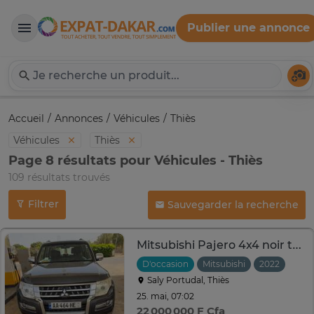
Publier une annonce
Expat-Dakar
Té
Accueil
Annonces
Véhicules
Thiès
Véhicules
Thiès
Page 8 résultats pour Véhicules - Thiès
109 résultats trouvés
Filtrer
Sauvegarder la recherche
Mitsubishi Pajero 4x4 noir transmission intégrale
D'occasion
Mitsubishi
2022
Saly Portudal, Thiès
25. mai, 07:02
22 000 000 F Cfa