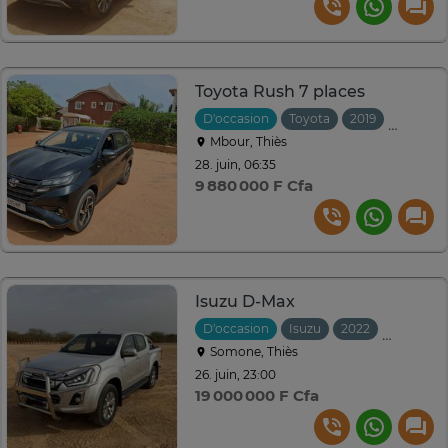
Toyota Rush 7 places
D'occasion
Toyota
2019
Automat
Mbour, Thiès
28. juin, 06:35
9 880 000 F Cfa
Isuzu D-Max
D'occasion
Isuzu
2022
Automat
Somone, Thiès
26. juin, 23:00
19 000 000 F Cfa