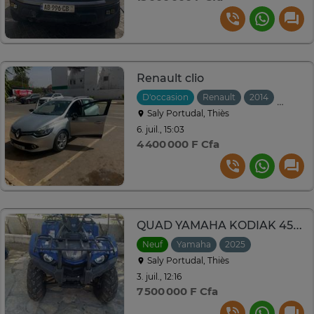
Renault clio
D'occasion
Renault
2014
Manuel
Saly Portudal, Thiès
6. juil., 15:03
4 400 000 F Cfa
QUAD YAMAHA KODIAK 450 Neuf
Neuf
Yamaha
2025
Saly Portudal, Thiès
3. juil., 12:16
7 500 000 F Cfa