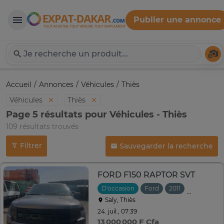
Publier une annonce
Expat-Dakar
Té
Accueil
Annonces
Véhicules
Thiès
Véhicules
Thiès
Page 5 résultats pour Véhicules - Thiès
109 résultats trouvés
Filtrer
Sauvegarder la recherche
FORD F150 RAPTOR SVT
D'occasion
Ford
2011
Automatiq
Saly, Thiès
24. juil., 07:39
13 000 000 F Cfa