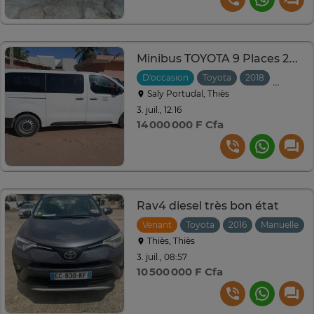
Minibus TOYOTA 9 Places 2018
D'occasion
Toyota
2018
Manuell
Saly Portudal, Thiès
3. juil., 12:16
14 000 000 F Cfa
Rav4 diesel très bon état
Venant
Toyota
2016
Manuelle
Thiès, Thiès
3. juil., 08:57
10 500 000 F Cfa