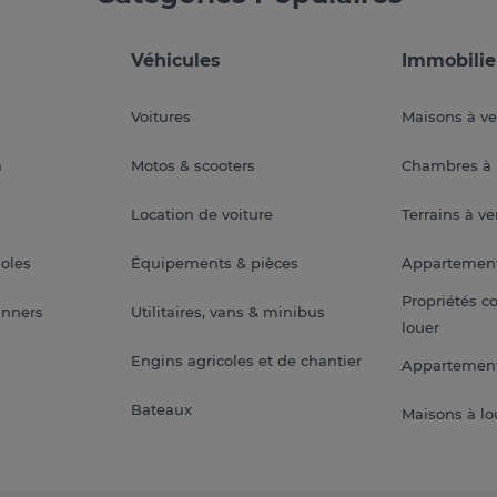
Véhicules
Immobilie
Voitures
Maisons à v
a
Motos & scooters
Chambres à 
Location de voiture
Terrains à v
soles
Équipements & pièces
Appartemen
Propriétés c
anners
Utilitaires, vans & minibus
louer
Engins agricoles et de chantier
Appartement
Bateaux
Maisons à lo