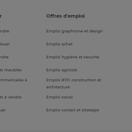
r
Offres d'emploi
endre
Emploi graphisme et design
louer
Emploi achat
endre
Emploi hygiène et sécurité
ts meublés
Emploi agricole
ommerciales à
Emploi BTP, construction et
architecture
s à vendre
Emploi social
uer
Emploi conseil et stratégie