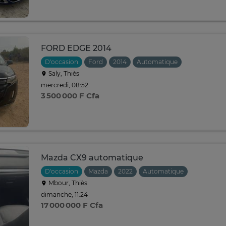
FORD EDGE 2014
D'occasion
Ford
2014
Automatique
Saly, Thiès
mercredi, 08:52
3 500 000 F Cfa
Mazda CX9 automatique
D'occasion
Mazda
2022
Automatique
Mbour, Thiès
dimanche, 11:24
17 000 000 F Cfa