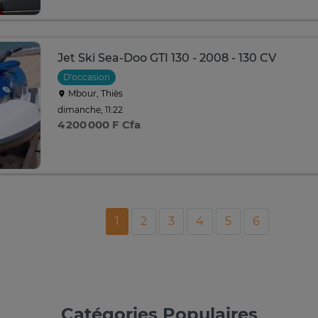
Jet Ski Sea-Doo GTI 130 - 2008 - 130 CV
D'occasion
Mbour, Thiès
dimanche, 11:22
4 200 000 F Cfa
1
2
3
4
5
6
Catégories Populaires