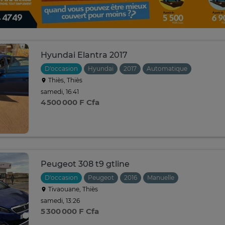
Hyundai Elantra 2017
D'occasion
Hyundai
2017
Automatique
Thiès, Thiès
samedi, 16:41
4 500 000 F Cfa
Peugeot 308 t9 gtline
D'occasion
Peugeot
2016
Manuelle
Tivaouane, Thiès
samedi, 13:26
5 300 000 F Cfa