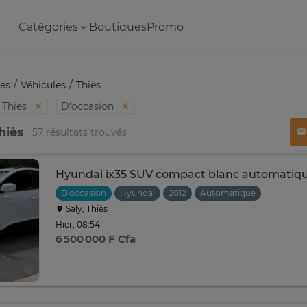
Catégories
Boutiques
Promo
es
Véhicules
Thiès
Thiès
D'occasion
hiès
57 résultats trouvés
Hyundai ix35 SUV compact blanc automatiq
D'occasion
Hyundai
2012
Automatique
Saly, Thiès
Hier, 08:54
6 500 000 F Cfa