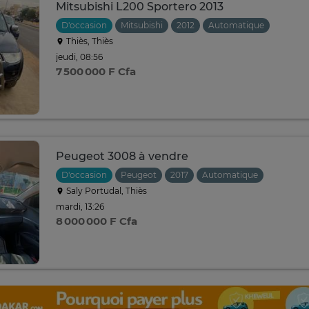
Mitsubishi L200 Sportero 2013
D'occasion
Mitsubishi
2012
Automatique
Thiès, Thiès
jeudi, 08:56
7 500 000 F Cfa
Peugeot 3008 à vendre
D'occasion
Peugeot
2017
Automatique
Saly Portudal, Thiès
mardi, 13:26
8 000 000 F Cfa