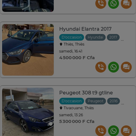
Hyundai Elantra 2017
D'occasion
Hyundai
2017
Autom
Thiès, Thiès
samedi, 16:41
4 500 000 F Cfa
Peugeot 308 t9 gtline
D'occasion
Peugeot
2016
Manuel
Tivaouane, Thiès
samedi, 13:26
5 300 000 F Cfa