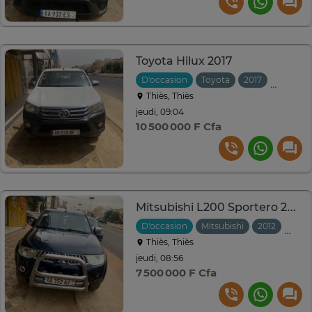
Toyota Hilux 2017
D'occasion
Toyota
2017
Manuell
Thiès, Thiès
jeudi, 09:04
10 500 000 F Cfa
Mitsubishi L200 Sportero 2013
D'occasion
Mitsubishi
2012
Auto
Thiès, Thiès
jeudi, 08:56
7 500 000 F Cfa