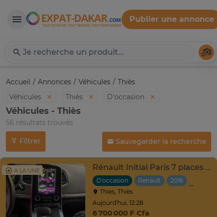
Publier une annonce
Expat-Dakar
Té
Accueil
Annonces
Véhicules
Thiès
Véhicules
Thiès
D'occasion
Véhicules - Thiès
56 résultats trouvés
Filtrer
Sauvegarder la recherche
Rénault Initial Paris 7 places très propre
A LA UNE
D'occasion
Renault
2016
Automa
Thiès, Thiès
Aujourd'hui, 12:28
6 700 000 F Cfa