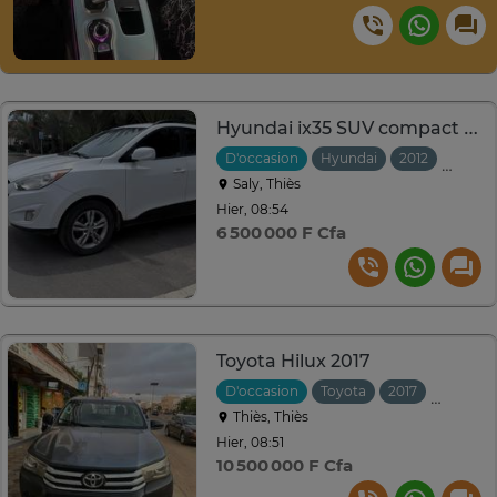
Hyundai ix35 SUV compact blanc automatique
D'occasion
Hyundai
2012
Autom
Saly, Thiès
Hier, 08:54
6 500 000 F Cfa
Toyota Hilux 2017
D'occasion
Toyota
2017
Manuell
Thiès, Thiès
Hier, 08:51
10 500 000 F Cfa