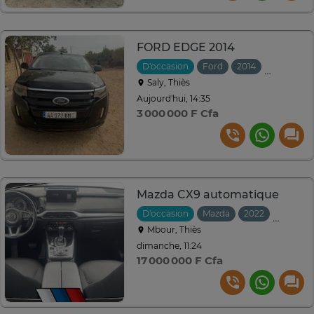
FORD EDGE 2014
D'occasion
Ford
2014
Automati
Saly, Thiès
Aujourd'hui, 14:35
3 000 000 F Cfa
Mazda CX9 automatique
D'occasion
Mazda
2022
Automa
Mbour, Thiès
dimanche, 11:24
17 000 000 F Cfa