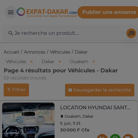
Publier une annonce
Expat-Dakar
Té
Accueil
Annonces
Véhicules
Dakar
Véhicules
Dakar
Ouakam
Page 4 résultats pour Véhicules - Dakar
59 résultats trouvés
Filtrer
Sauvegarder la recherche
LOCATION HYUNDAI SANTAFEE
Ouakam, Dakar
9. juin, 11:33
30 000 F Cfa