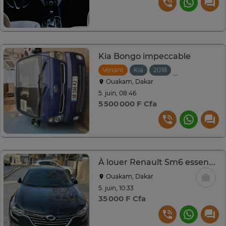
Kia Bongo impeccable
Venant
Kia
2018
Automatique
Ouakam, Dakar
5. juin, 08:46
5 500 000 F Cfa
À louer Renault Sm6 essence 2.0
Ouakam, Dakar
5. juin, 10:33
35 000 F Cfa