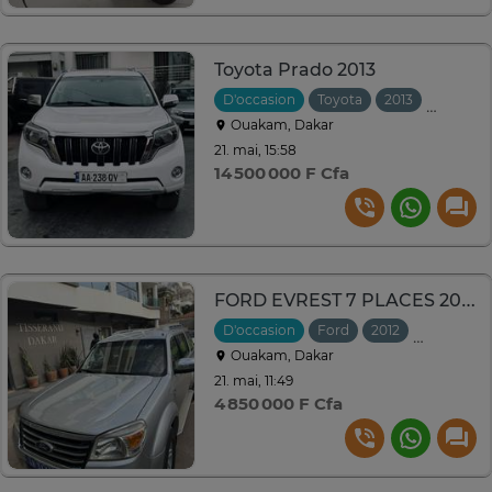
Toyota Prado 2013
D'occasion
Toyota
2013
Automat
Ouakam, Dakar
21. mai, 15:58
14 500 000 F Cfa
FORD EVREST 7 PLACES 2012
D'occasion
Ford
2012
Automati
Ouakam, Dakar
21. mai, 11:49
4 850 000 F Cfa