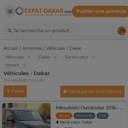
Publier une annonce
Expat-Dakar
Té
Accueil
Annonces
Véhicules
Dakar
Véhicules
Dakar
Sacré-cœur
Venant
Véhicules - Dakar
314 résultats trouvés
Filtrer
Sauvegarder la recherche
Mitsubishi Outlander 2016 - 7 Places
Venant
Mitsubishi
2016
Automat
Sacré-cœur, Dakar