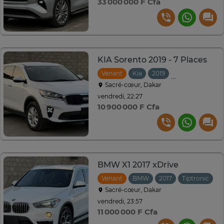
33 000 000 F Cfa
KIA Sorento 2019 - 7 Places
Venant
Kia
2019
Automatique
Sacré-cœur, Dakar
vendredi, 22:27
10 900 000 F Cfa
BMW X1 2017 xDrive
Venant
BMW
2017
Tiptronic
Sacré-cœur, Dakar
vendredi, 23:57
11 000 000 F Cfa