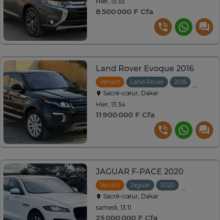
Hier, 13:35
8 500 000 F Cfa
Land Rover Evoque 2016
Venant
Land Rover
2016
Automa
Sacré-cœur, Dakar
Hier, 13:34
11 900 000 F Cfa
JAGUAR F-PACE 2020
Venant
Jaguar
2020
Automatiq
Sacré-cœur, Dakar
samedi, 13:11
25 000 000 F Cfa